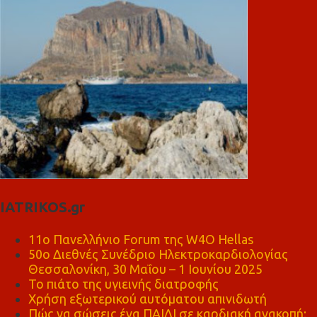
IATRIKOS.gr
11ο Πανελλήνιο Forum της W4O Hellas
50ο Διεθνές Συνέδριο Ηλεκτροκαρδιολογίας
Θεσσαλονίκη, 30 Μαΐου – 1 Ιουνίου 2025
Το πιάτο της υγιεινής διατροφής
Χρήση εξωτερικού αυτόματου απινιδωτή
Πώς να σώσεις ένα ΠΑΙΔΙ σε καρδιακή ανακοπή;