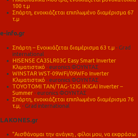
100 τ.μ
Σπάρτη, ενοικιάζεται επιπλωμένο διαμέρισμα 67
τ.μ
e-info.gr
Σπάρτη – Ενοικιάζεται διαμέρισμα 63 τ.μ
- Grad
international
HISENSE CA35LR03G Easy Smart Inverter
Κλιματιστικό
- euronics ΦΟΥΝΤΑΣ
WINSTAR WST-09WFi/09WFo Inverter
Κλιματιστικό
- euronics ΦΟΥΝΤΑΣ
TOYOTOMI TAN/TAG-12IG IKIGAI Inverter –
Summer
- euronics ΦΟΥΝΤΑΣ
Σπάρτη, ενοικιάζεται επιπλωμένο διαμέρισμα 76
τ.μ,
- Grad international
LAKONES.gr
"Αισθάνομαι την ανάγκη , φίλοι μου, να εκφράσω