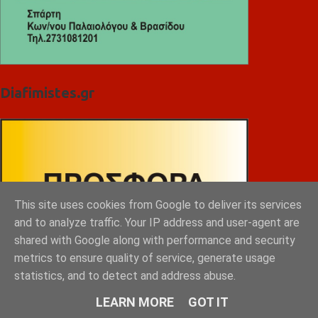
Diafimistes.gr
This site uses cookies from Google to deliver its services
and to analyze traffic. Your IP address and user-agent are
shared with Google along with performance and security
metrics to ensure quality of service, generate usage
statistics, and to detect and address abuse.
LEARN MORE
GOT IT