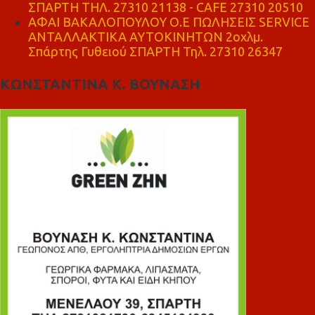
ΣΠΑΡΤΗ ΤΗΛ. 27310 21138 - CAFE 27310 20510
ΑΦΑΙ ΒΑΚΑΛΟΠΟΥΛΟΥ Ο.Ε ΠΩΛΗΣΕΙΣ SERVICE
ΑΝΤΑΛΛΑΚΤΙΚΑ ΑΥΤΟΚΙΝΗΤΩΝ 2οχλμ.
Σπάρτης Γυθειού ΣΠΑΡΤΗ Τηλ. 27310 26347
ΚΩΝΣΤΑΝΤΙΝΑ Κ. ΒΟΥΝΑΣΗ