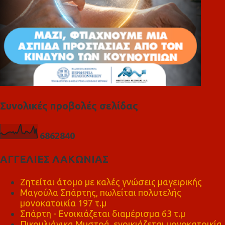
Συνολικές προβολές σελίδας
6
8
6
2
8
4
0
ΑΓΓΕΛΙΕΣ ΛΑΚΩΝΙΑΣ
Ζητείται άτομο με καλές γνώσεις μαγειρικής
Μαγούλα Σπάρτης, πωλείται πολυτελής
μονοκατοικία 197 τ.μ
Σπάρτη - Ενοικιάζεται διαμέρισμα 63 τ.μ
Πικουλιάνικα Μυστρά, ενοικιάζεται μονοκατοικία