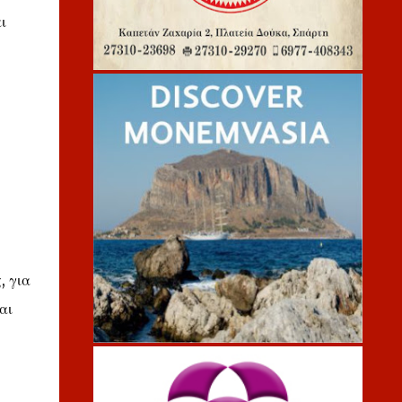
ι
, για
αι