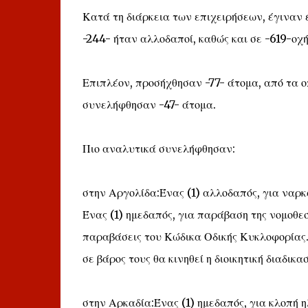
Κατά τη διάρκεια των επιχειρήσεων, έγιναν έ
-244- ήταν αλλοδαποί, καθώς και σε -619-οχ
Επιπλέον, προσήχθησαν -77- άτομα, από τα ο
συνελήφθησαν -47- άτομα.
Πιο αναλυτικά συνελήφθησαν:
στην Αργολίδα:Ένας (1) αλλοδαπός, για ναρκ
Ένας (1) ημεδαπός, για παράβαση της νομοθεσ
παραβάσεις του Κώδικα Οδικής Κυκλοφορίας.Τ
σε βάρος τους θα κινηθεί η διοικητική διαδικα
στην Αρκαδία:Ένας (1) ημεδαπός, για κλοπή η