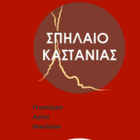
Γεωπάρκο
Αγίου
Νικολάου