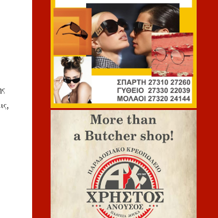
ης
ις,