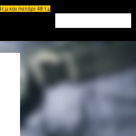
και πατάρι 48 τ.μ Σπάρτη - Ενοικιάζεται επιπλωμέν