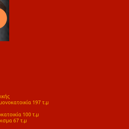
ικής
ονοκατοικία 197 τ.μ
μ
κατοικία 100 τ.μ
ισμα 67 τ.μ