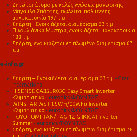
Ζητείται άτομο με καλές γνώσεις μαγειρικής
Μαγούλα Σπάρτης, πωλείται πολυτελής
μονοκατοικία 197 τ.μ
Σπάρτη - Ενοικιάζεται διαμέρισμα 63 τ.μ
Πικουλιάνικα Μυστρά, ενοικιάζεται μονοκατοικία
100 τ.μ
Σπάρτη, ενοικιάζεται επιπλωμένο διαμέρισμα 67
τ.μ
e-info.gr
Σπάρτη – Ενοικιάζεται διαμέρισμα 63 τ.μ
- Grad
international
HISENSE CA35LR03G Easy Smart Inverter
Κλιματιστικό
- euronics ΦΟΥΝΤΑΣ
WINSTAR WST-09WFi/09WFo Inverter
Κλιματιστικό
- euronics ΦΟΥΝΤΑΣ
TOYOTOMI TAN/TAG-12IG IKIGAI Inverter –
Summer
- euronics ΦΟΥΝΤΑΣ
Σπάρτη, ενοικιάζεται επιπλωμένο διαμέρισμα 76
τ.μ,
- Grad international