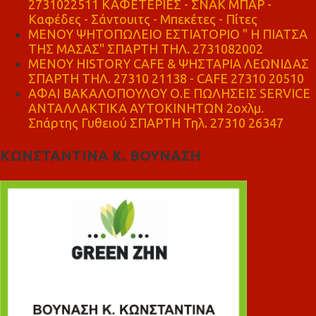
2731022511 ΚΑΦΕΤΕΡΙΕΣ - ΣΝΑΚ ΜΠΑΡ -
Καφέδες - Σάντουιτς - Μπεκέτες - Πίτες
ΜΕΝΟΥ ΨΗΤΟΠΩΛΕΙΟ ΕΣΤΙΑΤΟΡΙΟ " Η ΠΙΑΤΣΑ
ΤΗΣ ΜΑΣΑΣ" ΣΠΑΡΤΗ ΤΗΛ. 2731082002
ΜΕΝΟΥ HISTORY CAFE & ΨΗΣΤΑΡΙΑ ΛΕΩΝΙΔΑΣ
ΣΠΑΡΤΗ ΤΗΛ. 27310 21138 - CAFE 27310 20510
ΑΦΑΙ ΒΑΚΑΛΟΠΟΥΛΟΥ Ο.Ε ΠΩΛΗΣΕΙΣ SERVICE
ΑΝΤΑΛΛΑΚΤΙΚΑ ΑΥΤΟΚΙΝΗΤΩΝ 2οχλμ.
Σπάρτης Γυθειού ΣΠΑΡΤΗ Τηλ. 27310 26347
ΚΩΝΣΤΑΝΤΙΝΑ Κ. ΒΟΥΝΑΣΗ