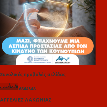
ι
α
Συνολικές προβολές σελίδας
6
8
6
4
3
4
8
ΑΓΓΕΛΙΕΣ ΛΑΚΩΝΙΑΣ