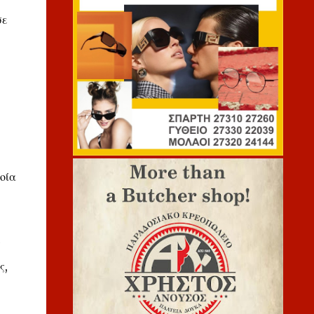
σε
οία
ς
ς,