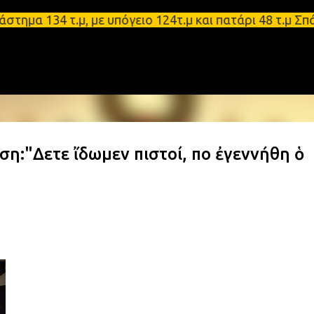
Μετάβαση στο κύριο περιεχόμενο
α 134 τ.μ, με υπόγειο 124τ.μ και πατάρι 48 τ.μ Σπ
:"Δεῦτε ἴδωμεν πιστοί, ποῦ ἐγεννήθη ὁ