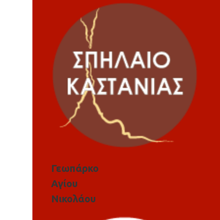
Γεωπάρκο
Αγίου
Νικολάου