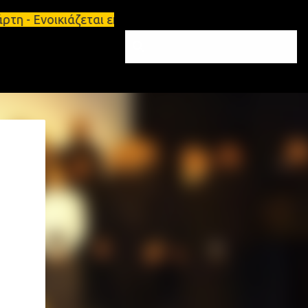
άρτη - Ενοικιάζεται επιπλωμένο διαμέρισμα 65τ.μ Σ