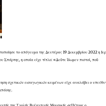
τοποίησε το απόγευμα της Δευτέρας 19 Δεκεμβρίου 2022 η Ιε
 Σπάρτης, η οποία είχε τίτλο: «Δεῦτε ἴδωμεν πιστοί, ποῦ
νηση σχετικών εισαγωγικών κειμένων είχε αναλάβει ο υπεύθυ
μπάσης.
υντής της Σχολής Βυζαντινής Μουσικής <<Πέτρος ο