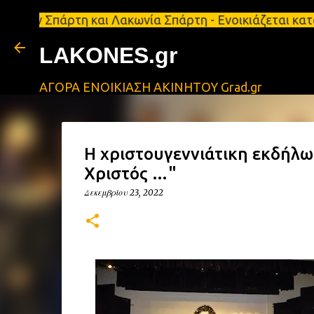
Σπάρτη και Λακωνία Σπάρτη - Ενοικιάζεται κατάστημ
LAKONES.gr
ΑΓΟΡΑ ΕΝΟΙΚΙΑΣΗ ΑΚΙΝΗΤΟΥ Grad.gr
H χριστουγεννιάτικη εκδήλωση
Χριστός …"
Δεκεμβρίου 23, 2022