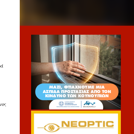
ρά
νος