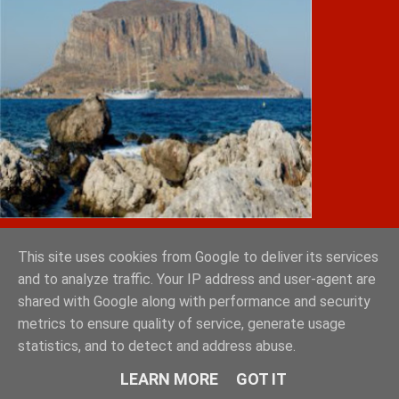
IATRIKOS.gr
This site uses cookies from Google to deliver its services
and to analyze traffic. Your IP address and user-agent are
Φόρτωση...
shared with Google along with performance and security
metrics to ensure quality of service, generate usage
ΨΗΣΤΑΡΙΑ ΚΑΦΕ ΛΕΩΝΙΔΑΣ ΣΠΑΡΤΗ
statistics, and to detect and address abuse.
LEARN MORE
GOT IT