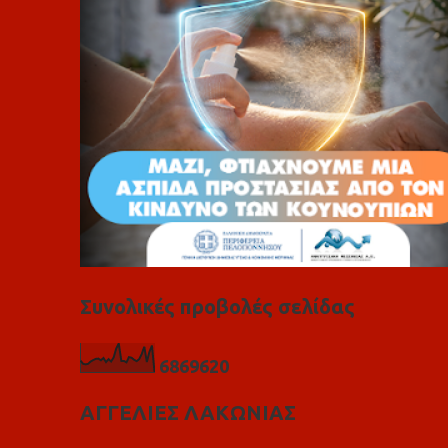
α
Συνολικές προβολές σελίδας
6
8
6
9
6
2
0
ΑΓΓΕΛΙΕΣ ΛΑΚΩΝΙΑΣ