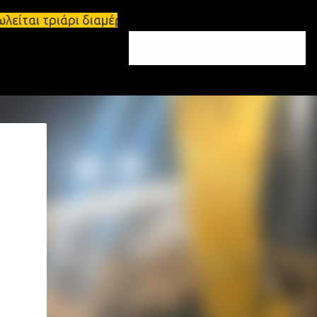
πωλείται τριάρι διαμέρισμα 91τ.μ Ζητούνται υπάλλη