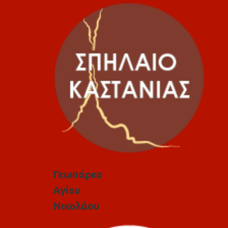
Γεωπάρκο
Αγίου
Νικολάου