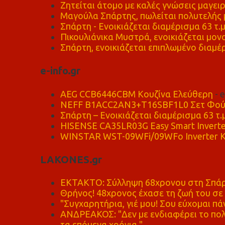
Ζητείται άτομο με καλές γνώσεις μαγειρ
Μαγούλα Σπάρτης, πωλείται πολυτελής μ
Σπάρτη - Ενοικιάζεται διαμέρισμα 63 τ.
Πικουλιάνικα Μυστρά, ενοικιάζεται μονο
Σπάρτη, ενοικιάζεται επιπλωμένο διαμέρ
e-info.gr
AEG CCB6446CBM Κουζίνα Ελεύθερη
- 
NEFF B1ACC2AN3+T16SBF1L0 Σετ Φού
Σπάρτη – Ενοικιάζεται διαμέρισμα 63 τ.
HISENSE CA35LR03G Easy Smart Inverte
WINSTAR WST-09WFi/09WFo Inverter Κ
LAKONES.gr
ΕΚΤΑΚΤΟ: Σύλληψη 68χρονου στη Σπάρτ
Θρήνος! 48χρονος έχασε τη ζωή του σ
"Συγχαρητήρια, γιέ μου! Σου εύχομαι πάν
ΑΝΔΡΕΑΚΟΣ: "Δεν με ενδιαφέρει το πολι
τα επόμενα χρόνια."