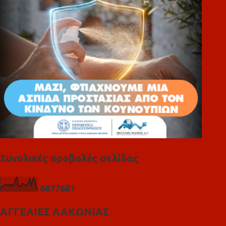
ι
α
Συνολικές προβολές σελίδας
6
8
7
7
6
8
1
ΑΓΓΕΛΙΕΣ ΛΑΚΩΝΙΑΣ