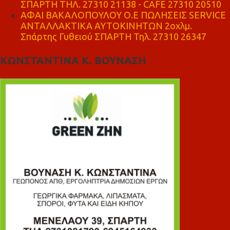
ΣΠΑΡΤΗ ΤΗΛ. 27310 21138 - CAFE 27310 20510
ΑΦΑΙ ΒΑΚΑΛΟΠΟΥΛΟΥ Ο.Ε ΠΩΛΗΣΕΙΣ SERVICE
ΑΝΤΑΛΛΑΚΤΙΚΑ ΑΥΤΟΚΙΝΗΤΩΝ 2οχλμ.
Σπάρτης Γυθειού ΣΠΑΡΤΗ Τηλ. 27310 26347
ΚΩΝΣΤΑΝΤΙΝΑ Κ. ΒΟΥΝΑΣΗ