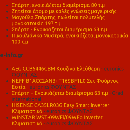
Σπάρτη, ενοικιάζεται διαμέρισμα 80 τ.μ
Ζητείται άτομο με καλές γνώσεις μαγειρικής
Μαγούλα Σπάρτης, πωλείται πολυτελής
μονοκατοικία 197 τ.μ
Σπάρτη - Ενοικιάζεται διαμέρισμα 63 τ.μ
Πικουλιάνικα Μυστρά, ενοικιάζεται μονοκατοικία
100 τ.μ
e-info.gr
AEG CCB6446CBM Κουζίνα Ελεύθερη
- euronics
ΦΟΥΝΤΑΣ
NEFF B1ACC2AN3+T16SBF1L0 Σετ Φούρνος
Εστία
- euronics ΦΟΥΝΤΑΣ
Σπάρτη – Ενοικιάζεται διαμέρισμα 63 τ.μ
- Grad
international
HISENSE CA35LR03G Easy Smart Inverter
Κλιματιστικό
- euronics ΦΟΥΝΤΑΣ
WINSTAR WST-09WFi/09WFo Inverter
Κλιματιστικό
- euronics ΦΟΥΝΤΑΣ