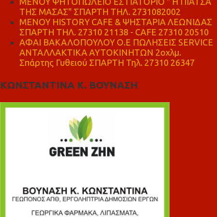
ΜΕΝΟΥ ΨΗΤΟΠΩΛΕΙΟ ΕΣΤΙΑΤΟΡΙΟ " Η ΠΙΑΤΣΑ
ΤΗΣ ΜΑΣΑΣ" ΣΠΑΡΤΗ ΤΗΛ. 2731082002
ΜΕΝΟΥ HISTORY CAFE & ΨΗΣΤΑΡΙΑ ΛΕΩΝΙΔΑΣ
ΣΠΑΡΤΗ ΤΗΛ. 27310 21138 - CAFE 27310 20510
ΑΦΑΙ ΒΑΚΑΛΟΠΟΥΛΟΥ Ο.Ε ΠΩΛΗΣΕΙΣ SERVICE
ΑΝΤΑΛΛΑΚΤΙΚΑ ΑΥΤΟΚΙΝΗΤΩΝ 2οχλμ.
Σπάρτης Γυθειού ΣΠΑΡΤΗ Τηλ. 27310 26347
ΚΩΝΣΤΑΝΤΙΝΑ Κ. ΒΟΥΝΑΣΗ