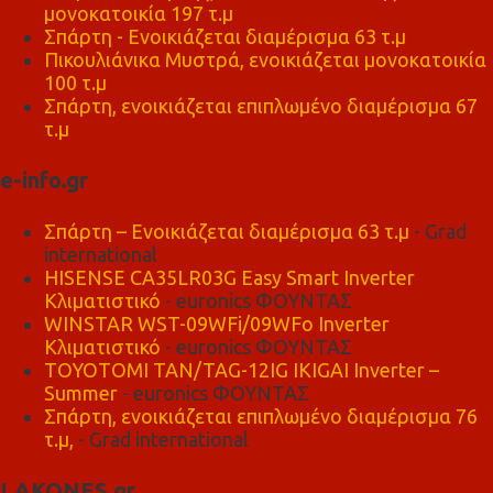
μονοκατοικία 197 τ.μ
Σπάρτη - Ενοικιάζεται διαμέρισμα 63 τ.μ
Πικουλιάνικα Μυστρά, ενοικιάζεται μονοκατοικία
100 τ.μ
Σπάρτη, ενοικιάζεται επιπλωμένο διαμέρισμα 67
τ.μ
e-info.gr
Σπάρτη – Ενοικιάζεται διαμέρισμα 63 τ.μ
- Grad
international
HISENSE CA35LR03G Easy Smart Inverter
Κλιματιστικό
- euronics ΦΟΥΝΤΑΣ
WINSTAR WST-09WFi/09WFo Inverter
Κλιματιστικό
- euronics ΦΟΥΝΤΑΣ
TOYOTOMI TAN/TAG-12IG IKIGAI Inverter –
Summer
- euronics ΦΟΥΝΤΑΣ
Σπάρτη, ενοικιάζεται επιπλωμένο διαμέρισμα 76
τ.μ,
- Grad international
LAKONES.gr