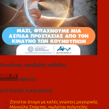
Συνολικές προβολές σελίδας
6
8
6
0
2
1
2
ΑΓΓΕΛΙΕΣ ΛΑΚΩΝΙΑΣ
Ζητείται άτομο με καλές γνώσεις μαγειρικής
Μαγούλα Σπάρτης, πωλείται πολυτελής