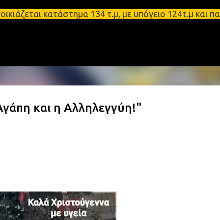
Μετάβαση στο κύριο περιεχόμενο
εται κατάστημα 134 τ.μ, με υπόγειο 124τ.μ και πατ
Αγάπη και η Αλληλεγγύη!"