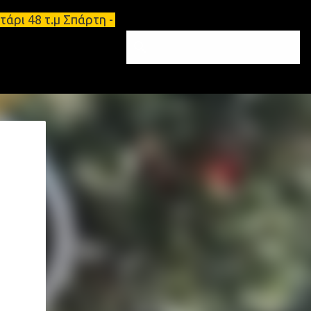
άρι 48 τ.μ Σπάρτη - Ενοικιάζεται επιπλωμένο διαμέ