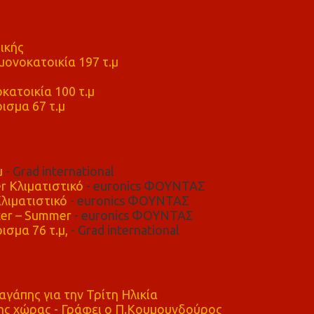
ικής
ονοκατοικία 197 τ.μ
μ
κατοικία 100 τ.μ
ισμα 67 τ.μ
μ
- Grad international
r Κλιματιστικό
- euronics ΦΟΥΝΤΑΣ
λιματιστικό
- euronics ΦΟΥΝΤΑΣ
er – Summer
- euronics ΦΟΥΝΤΑΣ
ισμα 76 τ.μ,
- Grad international
αγάπης για την Τρίτη Ηλικία
ης χώρας - Γράφει ο Π.Κουμουνδούρος