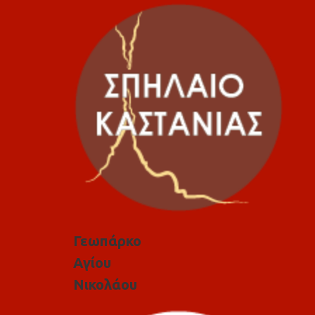
Γεωπάρκο
Αγίου
Νικολάου