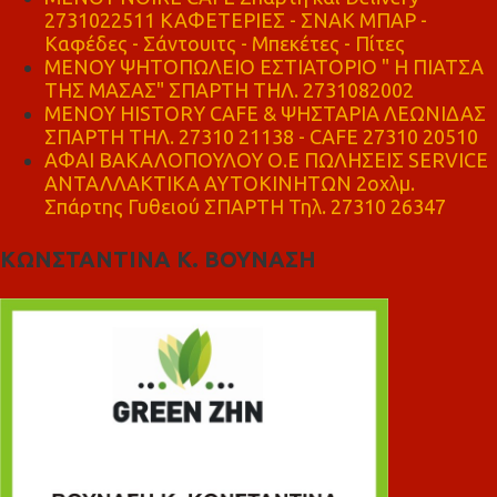
2731022511 ΚΑΦΕΤΕΡΙΕΣ - ΣΝΑΚ ΜΠΑΡ -
Καφέδες - Σάντουιτς - Μπεκέτες - Πίτες
ΜΕΝΟΥ ΨΗΤΟΠΩΛΕΙΟ ΕΣΤΙΑΤΟΡΙΟ " Η ΠΙΑΤΣΑ
ΤΗΣ ΜΑΣΑΣ" ΣΠΑΡΤΗ ΤΗΛ. 2731082002
ΜΕΝΟΥ HISTORY CAFE & ΨΗΣΤΑΡΙΑ ΛΕΩΝΙΔΑΣ
ΣΠΑΡΤΗ ΤΗΛ. 27310 21138 - CAFE 27310 20510
ΑΦΑΙ ΒΑΚΑΛΟΠΟΥΛΟΥ Ο.Ε ΠΩΛΗΣΕΙΣ SERVICE
ΑΝΤΑΛΛΑΚΤΙΚΑ ΑΥΤΟΚΙΝΗΤΩΝ 2οχλμ.
Σπάρτης Γυθειού ΣΠΑΡΤΗ Τηλ. 27310 26347
ΚΩΝΣΤΑΝΤΙΝΑ Κ. ΒΟΥΝΑΣΗ