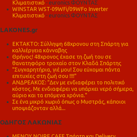
Κλιματιστικό
- euronics ΦΟΥΝΤΑΣ
WINSTAR WST-09WFi/09WFo Inverter
Κλιματιστικό
- euronics ΦΟΥΝΤΑΣ
LAKONES.gr
ΕΚΤΑΚΤΟ: Σύλληψη 68χρονου στη Σπάρτη για
καλλιέργεια κάνναβης
Θρήνος! 48χρονος έχασε τη ζωή του σε
θανατηφόρο τροχαίο στον Κλαδά Σπάρτης
"Συγχαρητήρια, γιέ μου! Σου εύχομαι πάντα
επιτυχίες στη ζωή σου !!!!"
ΑΝΔΡΕΑΚΟΣ: "Δεν με ενδιαφέρει το πολιτικό
κόστος. Με ενδιαφέρει να υπάρχει νερό σήμερα,
αύριο και τα επόμενα χρόνια."
Σε ένα μικρό χωριό όπως ο Μυστράς, κάποιοι
υποψιάζονταν αλλά...
ΟΔΗΓΟΣ ΛΑΚΩΝΙΑΣ
MENOY NOIRE CAFE Σπάρτη και Delivery