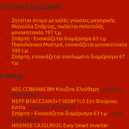
ΑΓΓΕΛΙΕΣ ΛΑΚΩΝΙΑΣ
Ζητείται άτομο με καλές γνώσεις μαγειρικής
Μαγούλα Σπάρτης, πωλείται πολυτελής
μονοκατοικία 197 τ.μ
Σπάρτη - Ενοικιάζεται διαμέρισμα 63 τ.μ
Πικουλιάνικα Μυστρά, ενοικιάζεται μονοκατοικία
100 τ.μ
Σπάρτη, ενοικιάζεται επιπλωμένο διαμέρισμα 67
τ.μ
e-info.gr
AEG CCB6446CBM Κουζίνα Ελεύθερη
- euronics
ΦΟΥΝΤΑΣ
NEFF B1ACC2AN3+T16SBF1L0 Σετ Φούρνος
Εστία
- euronics ΦΟΥΝΤΑΣ
Σπάρτη – Ενοικιάζεται διαμέρισμα 63 τ.μ
- Grad
international
HISENSE CA35LR03G Easy Smart Inverter