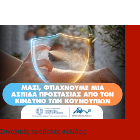
χ
ό
λ
ι
α
Συνολικές προβολές σελίδας