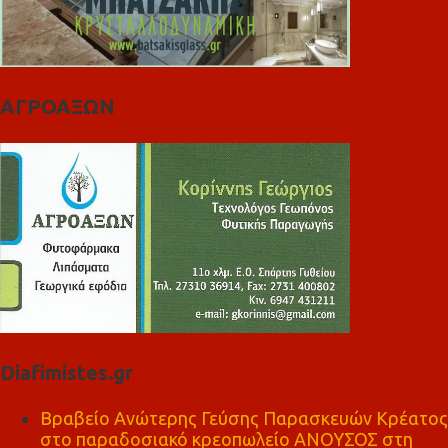
ΑΓΡΟΑΞΩΝ
Diafimistes.gr
Βραβείο Ανώτερης Γεύσης Παρασκευών Κρέατος
στο παραδοσιακό κρεοπωλείο ΑΝΟΥΣΟΣ στη