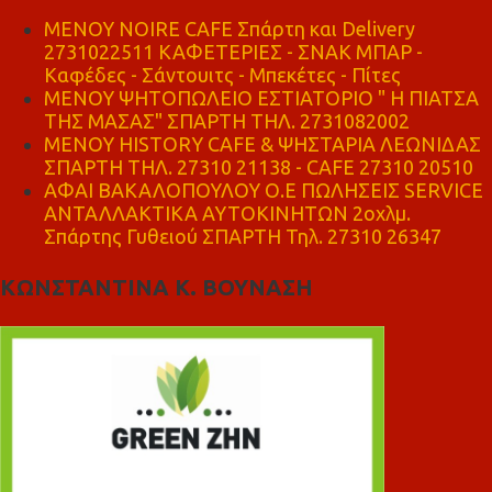
MENOY NOIRE CAFE Σπάρτη και Delivery
2731022511 ΚΑΦΕΤΕΡΙΕΣ - ΣΝΑΚ ΜΠΑΡ -
Καφέδες - Σάντουιτς - Μπεκέτες - Πίτες
ΜΕΝΟΥ ΨΗΤΟΠΩΛΕΙΟ ΕΣΤΙΑΤΟΡΙΟ " Η ΠΙΑΤΣΑ
ΤΗΣ ΜΑΣΑΣ" ΣΠΑΡΤΗ ΤΗΛ. 2731082002
ΜΕΝΟΥ HISTORY CAFE & ΨΗΣΤΑΡΙΑ ΛΕΩΝΙΔΑΣ
ΣΠΑΡΤΗ ΤΗΛ. 27310 21138 - CAFE 27310 20510
ΑΦΑΙ ΒΑΚΑΛΟΠΟΥΛΟΥ Ο.Ε ΠΩΛΗΣΕΙΣ SERVICE
ΑΝΤΑΛΛΑΚΤΙΚΑ ΑΥΤΟΚΙΝΗΤΩΝ 2οχλμ.
Σπάρτης Γυθειού ΣΠΑΡΤΗ Τηλ. 27310 26347
ΚΩΝΣΤΑΝΤΙΝΑ Κ. ΒΟΥΝΑΣΗ