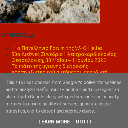
IATRIKOS.gr
11ο Πανελλήνιο Forum της W4O Hellas
50ο Διεθνές Συνέδριο Ηλεκτροκαρδιολογίας
Θεσσαλονίκη, 30 Μαΐου – 1 Ιουνίου 2025
Το πιάτο της υγιεινής διατροφής
Χρήση εξωτερικού αυτόματου απινιδωτή
Πώς να σώσεις ένα ΠΑΙΔΙ σε καρδιακή ανακοπή;
This site uses cookies from Google to deliver its services
Paediatric BLS
and to analyze traffic. Your IP address and user-agent are
ΨΗΣΤΑΡΙΑ ΚΑΦΕ ΛΕΩΝΙΔΑΣ ΣΠΑΡΤΗ
shared with Google along with performance and security
metrics to ensure quality of service, generate usage
statistics, and to detect and address abuse.
LEARN MORE
GOT IT