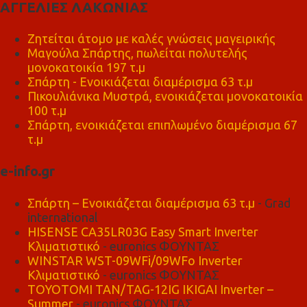
ΑΓΓΕΛΙΕΣ ΛΑΚΩΝΙΑΣ
Ζητείται άτομο με καλές γνώσεις μαγειρικής
Μαγούλα Σπάρτης, πωλείται πολυτελής
μονοκατοικία 197 τ.μ
Σπάρτη - Ενοικιάζεται διαμέρισμα 63 τ.μ
Πικουλιάνικα Μυστρά, ενοικιάζεται μονοκατοικία
100 τ.μ
Σπάρτη, ενοικιάζεται επιπλωμένο διαμέρισμα 67
τ.μ
e-info.gr
Σπάρτη – Ενοικιάζεται διαμέρισμα 63 τ.μ
- Grad
international
HISENSE CA35LR03G Easy Smart Inverter
Κλιματιστικό
- euronics ΦΟΥΝΤΑΣ
WINSTAR WST-09WFi/09WFo Inverter
Κλιματιστικό
- euronics ΦΟΥΝΤΑΣ
TOYOTOMI TAN/TAG-12IG IKIGAI Inverter –
Summer
- euronics ΦΟΥΝΤΑΣ