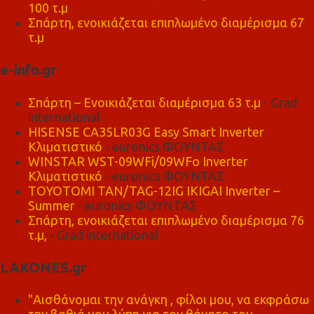
100 τ.μ
Σπάρτη, ενοικιάζεται επιπλωμένο διαμέρισμα 67
τ.μ
e-info.gr
Σπάρτη – Ενοικιάζεται διαμέρισμα 63 τ.μ
- Grad
international
HISENSE CA35LR03G Easy Smart Inverter
Κλιματιστικό
- euronics ΦΟΥΝΤΑΣ
WINSTAR WST-09WFi/09WFo Inverter
Κλιματιστικό
- euronics ΦΟΥΝΤΑΣ
TOYOTOMI TAN/TAG-12IG IKIGAI Inverter –
Summer
- euronics ΦΟΥΝΤΑΣ
Σπάρτη, ενοικιάζεται επιπλωμένο διαμέρισμα 76
τ.μ,
- Grad international
LAKONES.gr
"Αισθάνομαι την ανάγκη , φίλοι μου, να εκφράσω