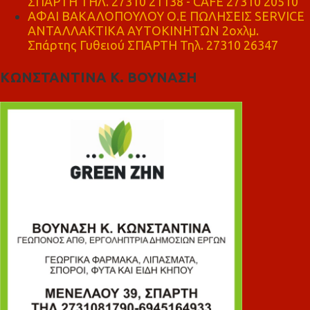
ΣΠΑΡΤΗ ΤΗΛ. 27310 21138 - CAFE 27310 20510
ΑΦΑΙ ΒΑΚΑΛΟΠΟΥΛΟΥ Ο.Ε ΠΩΛΗΣΕΙΣ SERVICE
ΑΝΤΑΛΛΑΚΤΙΚΑ ΑΥΤΟΚΙΝΗΤΩΝ 2οχλμ.
Σπάρτης Γυθειού ΣΠΑΡΤΗ Τηλ. 27310 26347
ΚΩΝΣΤΑΝΤΙΝΑ Κ. ΒΟΥΝΑΣΗ