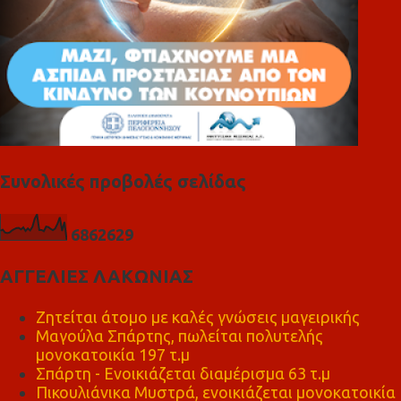
Συνολικές προβολές σελίδας
6
8
6
2
6
2
9
ΑΓΓΕΛΙΕΣ ΛΑΚΩΝΙΑΣ
Ζητείται άτομο με καλές γνώσεις μαγειρικής
Μαγούλα Σπάρτης, πωλείται πολυτελής
μονοκατοικία 197 τ.μ
Σπάρτη - Ενοικιάζεται διαμέρισμα 63 τ.μ
Πικουλιάνικα Μυστρά, ενοικιάζεται μονοκατοικία