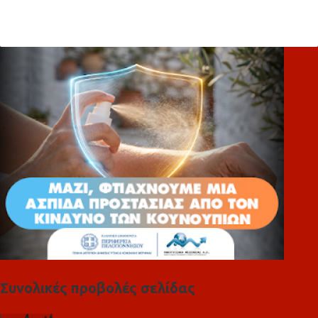
χ
ό
λ
ι
α
Συνολικές προβολές σελίδας