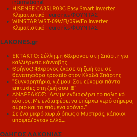
international
HISENSE CA35LR03G Easy Smart Inverter
Κλιματιστικό
- euronics ΦΟΥΝΤΑΣ
WINSTAR WST-09WFi/09WFo Inverter
Κλιματιστικό
- euronics ΦΟΥΝΤΑΣ
LAKONES.gr
ΕΚΤΑΚΤΟ: Σύλληψη 68χρονου στη Σπάρτη για
καλλιέργεια κάνναβης
Θρήνος! 48χρονος έχασε τη ζωή του σε
θανατηφόρο τροχαίο στον Κλαδά Σπάρτης
"Συγχαρητήρια, γιέ μου! Σου εύχομαι πάντα
επιτυχίες στη ζωή σου !!!!"
ΑΝΔΡΕΑΚΟΣ: "Δεν με ενδιαφέρει το πολιτικό
κόστος. Με ενδιαφέρει να υπάρχει νερό σήμερα,
αύριο και τα επόμενα χρόνια."
Σε ένα μικρό χωριό όπως ο Μυστράς, κάποιοι
υποψιάζονταν αλλά...
ΟΔΗΓΟΣ ΛΑΚΩΝΙΑΣ