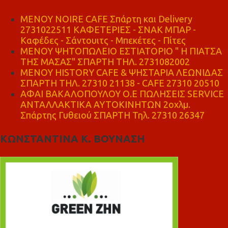
MENOY NOIRE CAFE Σπάρτη και Delivery
2731022511 ΚΑΦΕΤΕΡΙΕΣ - ΣΝΑΚ ΜΠΑΡ -
Καφέδες - Σάντουιτς - Μπεκέτες - Πίτες
ΜΕΝΟΥ ΨΗΤΟΠΩΛΕΙΟ ΕΣΤΙΑΤΟΡΙΟ " Η ΠΙΑΤΣΑ
ΤΗΣ ΜΑΣΑΣ" ΣΠΑΡΤΗ ΤΗΛ. 2731082002
ΜΕΝΟΥ HISTORY CAFE & ΨΗΣΤΑΡΙΑ ΛΕΩΝΙΔΑΣ
ΣΠΑΡΤΗ ΤΗΛ. 27310 21138 - CAFE 27310 20510
ΑΦΑΙ ΒΑΚΑΛΟΠΟΥΛΟΥ Ο.Ε ΠΩΛΗΣΕΙΣ SERVICE
ΑΝΤΑΛΛΑΚΤΙΚΑ ΑΥΤΟΚΙΝΗΤΩΝ 2οχλμ.
Σπάρτης Γυθειού ΣΠΑΡΤΗ Τηλ. 27310 26347
ΚΩΝΣΤΑΝΤΙΝΑ Κ. ΒΟΥΝΑΣΗ