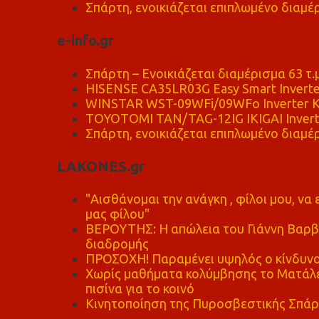
Σπάρτη, ενοικιάζεται επιπλωμένο διαμέρ
e-info.gr
Σπάρτη – Ενοικιάζεται διαμέρισμα 63 τ.
HISENSE CA35LR03G Easy Smart Inverte
WINSTAR WST-09WFi/09WFo Inverter Κ
TOYOTOMI TAN/TAG-12IG IKIGAI Invert
Σπάρτη, ενοικιάζεται επιπλωμένο διαμέρ
LAKONES.gr
"Αισθάνομαι την ανάγκη , φίλοι μου, ν
μας φίλου"
ΒΕΡΟΥΤΗΣ: Η απώλεια του Γιάννη Βαρβι
διαδρομής
ΠΡΟΣΟΧΗ! Παραμένει υψηλός ο κίνδυνο
Χωρίς μαθήματα κολύμβησης το Ματάλει
πισίνα για το κοινό
Κινητοποίηση της Πυροσβεστικής Σπάρ