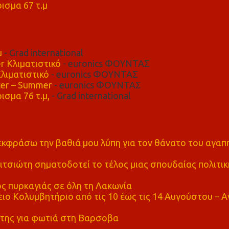
ισμα 67 τ.μ
μ
- Grad international
r Κλιματιστικό
- euronics ΦΟΥΝΤΑΣ
λιματιστικό
- euronics ΦΟΥΝΤΑΣ
er – Summer
- euronics ΦΟΥΝΤΑΣ
ισμα 76 τ.μ,
- Grad international
α εκφράσω την βαθιά μου λύπη για τον θάνατο του αγα
τσιώτη σηματοδοτεί το τέλος μιας σπουδαίας πολιτικ
ς πυρκαγιάς σε όλη τη Λακωνία
ο Κολυμβητήριο από τις 10 έως τις 14 Αυγούστου – Α
της για φωτιά στη Βαρσοβα