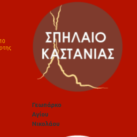
10
ρτης
Γεωπάρκο
Αγίου
Νικολάου