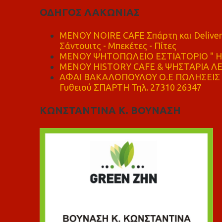
ΟΔΗΓΟΣ ΛΑΚΩΝΙΑΣ
MENOY NOIRE CAFE Σπάρτη και Delive
Σάντουιτς - Μπεκέτες - Πίτες
ΜΕΝΟΥ ΨΗΤΟΠΩΛΕΙΟ ΕΣΤΙΑΤΟΡΙΟ " Η 
ΜΕΝΟΥ HISTORY CAFE & ΨΗΣΤΑΡΙΑ ΛΕΩ
ΑΦΑΙ ΒΑΚΑΛΟΠΟΥΛΟΥ Ο.Ε ΠΩΛΗΣΕΙΣ 
Γυθειού ΣΠΑΡΤΗ Τηλ. 27310 26347
ΚΩΝΣΤΑΝΤΙΝΑ Κ. ΒΟΥΝΑΣΗ