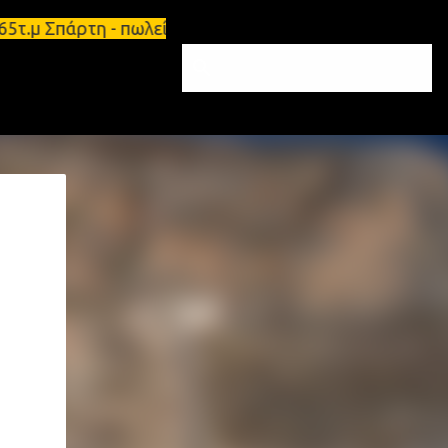
65τ.μ Σπάρτη - πωλείται τριάρι διαμέρισμα 91τ.μ Ζ