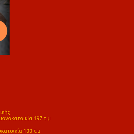
ικής
ονοκατοικία 197 τ.μ
μ
κατοικία 100 τ.μ