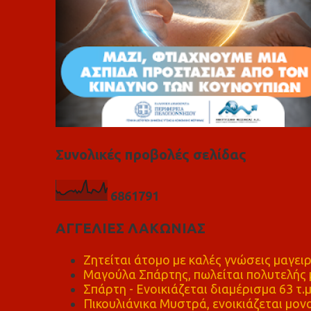
Συνολικές προβολές σελίδας
6
8
6
1
7
9
1
ΑΓΓΕΛΙΕΣ ΛΑΚΩΝΙΑΣ
Ζητείται άτομο με καλές γνώσεις μαγειρ
Μαγούλα Σπάρτης, πωλείται πολυτελής μ
Σπάρτη - Ενοικιάζεται διαμέρισμα 63 τ.
Πικουλιάνικα Μυστρά, ενοικιάζεται μονο