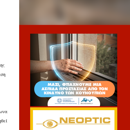
ης
αση
νωνα
ηθεί