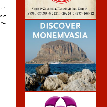
μων,
 στο
Άνω