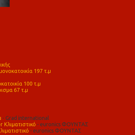
ικής
ονοκατοικία 197 τ.μ
μ
κατοικία 100 τ.μ
ισμα 67 τ.μ
μ
- Grad international
r Κλιματιστικό
- euronics ΦΟΥΝΤΑΣ
λιματιστικό
- euronics ΦΟΥΝΤΑΣ