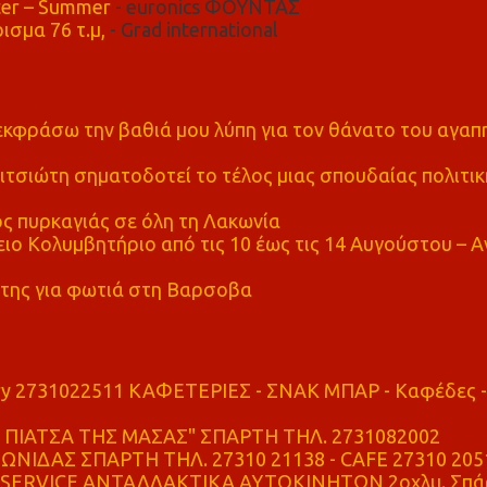
er – Summer
- euronics ΦΟΥΝΤΑΣ
ισμα 76 τ.μ,
- Grad international
α εκφράσω την βαθιά μου λύπη για τον θάνατο του αγα
τσιώτη σηματοδοτεί το τέλος μιας σπουδαίας πολιτικ
ς πυρκαγιάς σε όλη τη Λακωνία
ο Κολυμβητήριο από τις 10 έως τις 14 Αυγούστου – Α
της για φωτιά στη Βαρσοβα
ry 2731022511 ΚΑΦΕΤΕΡΙΕΣ - ΣΝΑΚ ΜΠΑΡ - Καφέδες -
ΠΙΑΤΣΑ ΤΗΣ ΜΑΣΑΣ" ΣΠΑΡΤΗ ΤΗΛ. 2731082002
ΝΙΔΑΣ ΣΠΑΡΤΗ ΤΗΛ. 27310 21138 - CAFE 27310 205
SERVICE ΑΝΤΑΛΛΑΚΤΙΚΑ ΑΥΤΟΚΙΝΗΤΩΝ 2οχλμ. Σπά