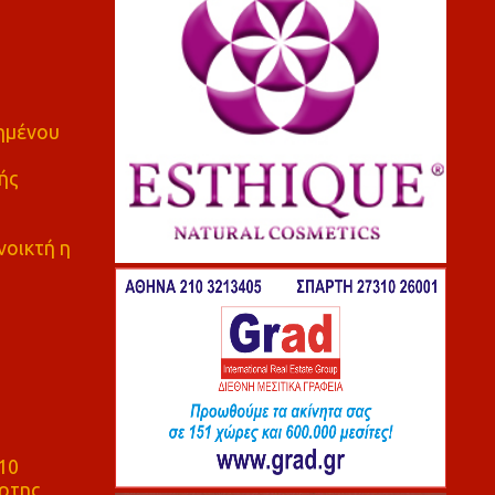
πημένου
ής
νοικτή η
10
ρτης