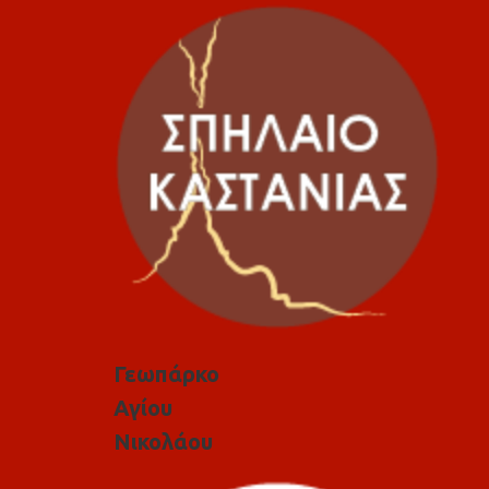
Γεωπάρκο
Αγίου
Νικολάου