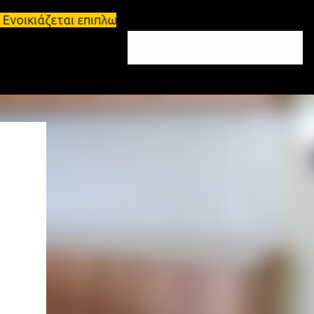
νοικιάζεται επιπλωμένο διαμέρισμα 65τ.μ Σπάρτη - 