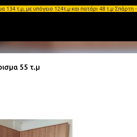
Μετάβαση στο κύριο περιεχόμενο
μ, με υπόγειο 124τ.μ και πατάρι 48 τ.μ Σπάρτη - Ε
ρισμα 55 τ.μ