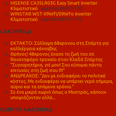
HISENSE CA35LR03G Easy Smart Inverter
Κλιματιστικό
- euronics ΦΟΥΝΤΑΣ
WINSTAR WST-09WFi/09WFo Inverter
Κλιματιστικό
- euronics ΦΟΥΝΤΑΣ
LAKONES.gr
ΕΚΤΑΚΤΟ: Σύλληψη 68χρονου στη Σπάρτη για
καλλιέργεια κάνναβης
Θρήνος! 48χρονος έχασε τη ζωή του σε
θανατηφόρο τροχαίο στον Κλαδά Σπάρτης
"Συγχαρητήρια, γιέ μου! Σου εύχομαι πάντα
επιτυχίες στη ζωή σου !!!!"
ΑΝΔΡΕΑΚΟΣ: "Δεν με ενδιαφέρει το πολιτικό
κόστος. Με ενδιαφέρει να υπάρχει νερό σήμερα,
αύριο και τα επόμενα χρόνια."
Σε ένα μικρό χωριό όπως ο Μυστράς, κάποιοι
υποψιάζονταν αλλά...
ΟΔΗΓΟΣ ΛΑΚΩΝΙΑΣ