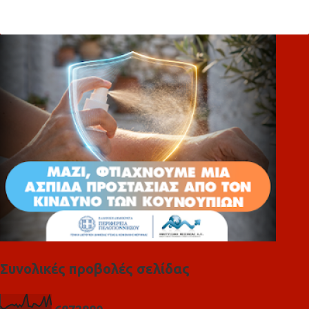
ό
λ
ι
α
Συνολικές προβολές σελίδας