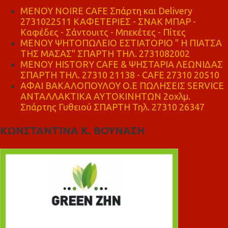
MENOY NOIRE CAFE Σπάρτη και Delivery
2731022511 ΚΑΦΕΤΕΡΙΕΣ - ΣΝΑΚ ΜΠΑΡ -
Καφέδες - Σάντουιτς - Μπεκέτες - Πίτες
ΜΕΝΟΥ ΨΗΤΟΠΩΛΕΙΟ ΕΣΤΙΑΤΟΡΙΟ " Η ΠΙΑΤΣΑ
ΤΗΣ ΜΑΣΑΣ" ΣΠΑΡΤΗ ΤΗΛ. 2731082002
ΜΕΝΟΥ HISTORY CAFE & ΨΗΣΤΑΡΙΑ ΛΕΩΝΙΔΑΣ
ΣΠΑΡΤΗ ΤΗΛ. 27310 21138 - CAFE 27310 20510
ΑΦΑΙ ΒΑΚΑΛΟΠΟΥΛΟΥ Ο.Ε ΠΩΛΗΣΕΙΣ SERVICE
ΑΝΤΑΛΛΑΚΤΙΚΑ ΑΥΤΟΚΙΝΗΤΩΝ 2οχλμ.
Σπάρτης Γυθειού ΣΠΑΡΤΗ Τηλ. 27310 26347
ΚΩΝΣΤΑΝΤΙΝΑ Κ. ΒΟΥΝΑΣΗ