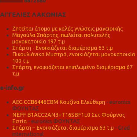
6
8
7
2
8
8
0
ΑΓΓΕΛΙΕΣ ΛΑΚΩΝΙΑΣ
Ζητείται άτομο με καλές γνώσεις μαγειρικής
Μαγούλα Σπάρτης, πωλείται πολυτελής
μονοκατοικία 197 τ.μ
Σπάρτη - Ενοικιάζεται διαμέρισμα 63 τ.μ
Πικουλιάνικα Μυστρά, ενοικιάζεται μονοκατοικία
100 τ.μ
Σπάρτη, ενοικιάζεται επιπλωμένο διαμέρισμα 67
τ.μ
e-info.gr
AEG CCB6446CBM Κουζίνα Ελεύθερη
- euronics
ΦΟΥΝΤΑΣ
NEFF B1ACC2AN3+T16SBF1L0 Σετ Φούρνος
Εστία
- euronics ΦΟΥΝΤΑΣ
Σπάρτη – Ενοικιάζεται διαμέρισμα 63 τ.μ
- Grad
international