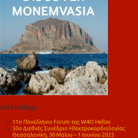
IATRIKOS.gr
11ο Πανελλήνιο Forum της W4O Hellas
50ο Διεθνές Συνέδριο Ηλεκτροκαρδιολογίας
Θεσσαλονίκη, 30 Μαΐου – 1 Ιουνίου 2025