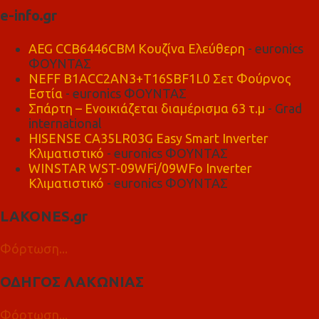
e-info.gr
AEG CCB6446CBM Κουζίνα Ελεύθερη
- euronics
ΦΟΥΝΤΑΣ
NEFF B1ACC2AN3+T16SBF1L0 Σετ Φούρνος
Εστία
- euronics ΦΟΥΝΤΑΣ
Σπάρτη – Ενοικιάζεται διαμέρισμα 63 τ.μ
- Grad
international
HISENSE CA35LR03G Easy Smart Inverter
Κλιματιστικό
- euronics ΦΟΥΝΤΑΣ
WINSTAR WST-09WFi/09WFo Inverter
Κλιματιστικό
- euronics ΦΟΥΝΤΑΣ
LAKONES.gr
Φόρτωση...
ΟΔΗΓΟΣ ΛΑΚΩΝΙΑΣ
Φόρτωση...