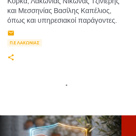
Κόρκα, Λακωνίας Νίκωνας Τζινιέρης
και Μεσσηνίας Βασίλης Καπέλιος,
όπως και υπηρεσιακοί παράγοντες.
Π.Ε ΛΑΚΩΝΙΑΣ
Σ
χ
ό
λ
ι
α