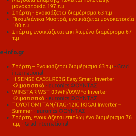
μονοκατοικία 197 τ.μ
Σπάρτη - Ενοικιάζεται διαμέρισμα 63 τ.μ
Πικουλιάνικα Μυστρά, ενοικιάζεται μονοκατοικία
100 τ.μ
Σπάρτη, ενοικιάζεται επιπλωμένο διαμέρισμα 67
τ.μ
e-info.gr
Σπάρτη – Ενοικιάζεται διαμέρισμα 63 τ.μ
- Grad
international
HISENSE CA35LR03G Easy Smart Inverter
Κλιματιστικό
- euronics ΦΟΥΝΤΑΣ
WINSTAR WST-09WFi/09WFo Inverter
Κλιματιστικό
- euronics ΦΟΥΝΤΑΣ
TOYOTOMI TAN/TAG-12IG IKIGAI Inverter –
Summer
- euronics ΦΟΥΝΤΑΣ
Σπάρτη, ενοικιάζεται επιπλωμένο διαμέρισμα 76
τ.μ,
- Grad international