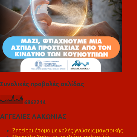
Συνολικές προβολές σελίδας
6
8
6
2
2
1
4
ΑΓΓΕΛΙΕΣ ΛΑΚΩΝΙΑΣ
Ζητείται άτομο με καλές γνώσεις μαγειρικής
Μαγούλα Σπάρτης, πωλείται πολυτελής