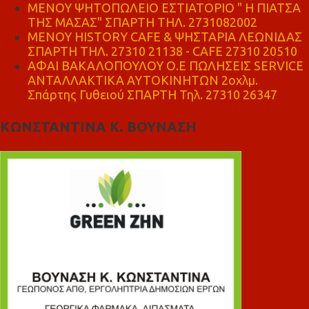
ΜΕΝΟΥ ΨΗΤΟΠΩΛΕΙΟ ΕΣΤΙΑΤΟΡΙΟ " Η ΠΙΑΤΣΑ
ΤΗΣ ΜΑΣΑΣ" ΣΠΑΡΤΗ ΤΗΛ. 2731082002
ΜΕΝΟΥ HISTORY CAFE & ΨΗΣΤΑΡΙΑ ΛΕΩΝΙΔΑΣ
ΣΠΑΡΤΗ ΤΗΛ. 27310 21138 - CAFE 27310 20510
ΑΦΑΙ ΒΑΚΑΛΟΠΟΥΛΟΥ Ο.Ε ΠΩΛΗΣΕΙΣ SERVICE
ΑΝΤΑΛΛΑΚΤΙΚΑ ΑΥΤΟΚΙΝΗΤΩΝ 2οχλμ.
Σπάρτης Γυθειού ΣΠΑΡΤΗ Τηλ. 27310 26347
ΚΩΝΣΤΑΝΤΙΝΑ Κ. ΒΟΥΝΑΣΗ