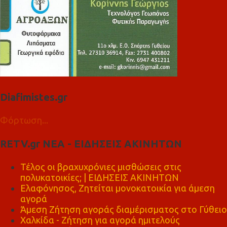
Diafimistes.gr
Φόρτωση...
RETV.gr ΝΕΑ - ΕΙΔΗΣΕΙΣ ΑΚΙΝΗΤΩΝ
Τέλος οι βραχυχρόνιες μισθώσεις στις
πολυκατοικίες; | ΕΙΔΗΣΕΙΣ ΑΚΙΝΗΤΩΝ
Ελαφόνησος, Ζητείται μονοκατοικία για άμεση
αγορά
Άμεση Ζήτηση αγοράς διαμέρισματος στο Γύθειο
Χαλκίδα - Ζήτηση για αγορά ημιτελούς