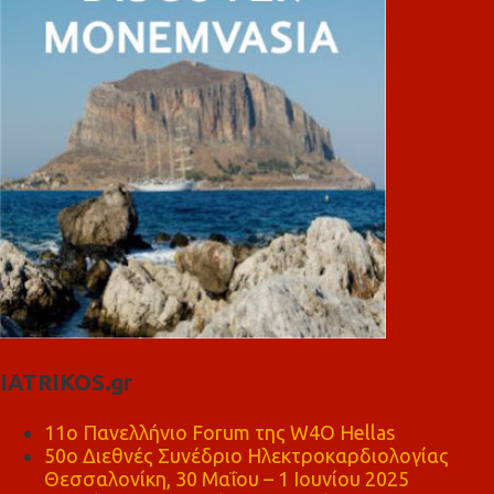
IATRIKOS.gr
11ο Πανελλήνιο Forum της W4O Hellas
50ο Διεθνές Συνέδριο Ηλεκτροκαρδιολογίας
Θεσσαλονίκη, 30 Μαΐου – 1 Ιουνίου 2025