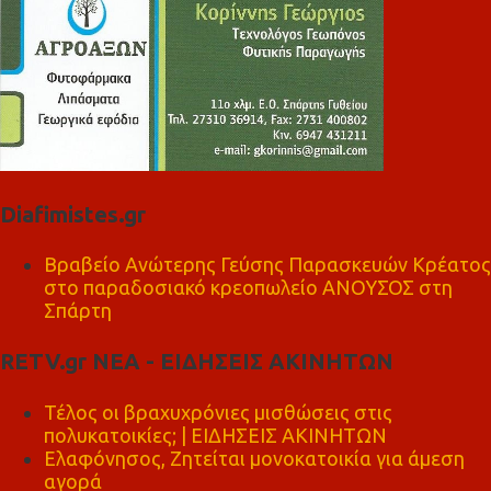
Diafimistes.gr
Βραβείο Ανώτερης Γεύσης Παρασκευών Κρέατος
στο παραδοσιακό κρεοπωλείο ΑΝΟΥΣΟΣ στη
Σπάρτη
RETV.gr ΝΕΑ - ΕΙΔΗΣΕΙΣ ΑΚΙΝΗΤΩΝ
Τέλος οι βραχυχρόνιες μισθώσεις στις
πολυκατοικίες; | ΕΙΔΗΣΕΙΣ ΑΚΙΝΗΤΩΝ
Ελαφόνησος, Ζητείται μονοκατοικία για άμεση
αγορά