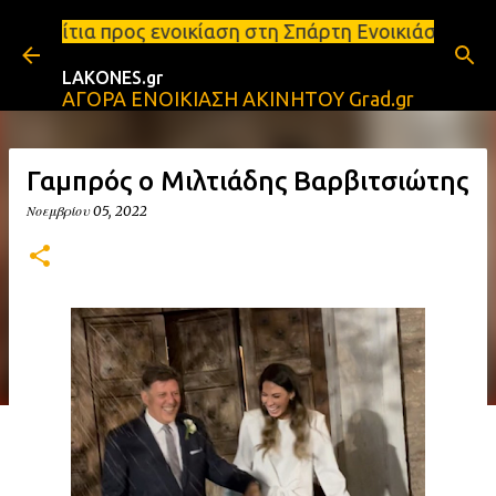
Μετάβαση στο κύριο περιεχόμενο
νοικίαση στη Σπάρτη Ενοικιάσεις διαμερισμάτων Σπά
LAKONES.gr
ΑΓΟΡΑ ΕΝΟΙΚΙΑΣΗ ΑΚΙΝΗΤΟΥ Grad.gr
Γαμπρός ο Μιλτιάδης Βαρβιτσιώτης
Νοεμβρίου 05, 2022