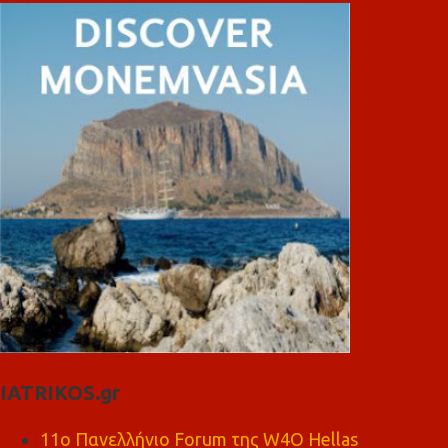
IATRIKOS.gr
11ο Πανελλήνιο Forum της W4O Hellas