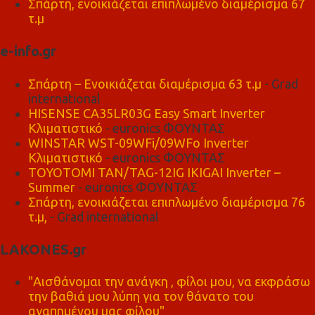
Σπάρτη, ενοικιάζεται επιπλωμένο διαμέρισμα 67
τ.μ
e-info.gr
Σπάρτη – Ενοικιάζεται διαμέρισμα 63 τ.μ
- Grad
international
HISENSE CA35LR03G Easy Smart Inverter
Κλιματιστικό
- euronics ΦΟΥΝΤΑΣ
WINSTAR WST-09WFi/09WFo Inverter
Κλιματιστικό
- euronics ΦΟΥΝΤΑΣ
TOYOTOMI TAN/TAG-12IG IKIGAI Inverter –
Summer
- euronics ΦΟΥΝΤΑΣ
Σπάρτη, ενοικιάζεται επιπλωμένο διαμέρισμα 76
τ.μ,
- Grad international
LAKONES.gr
"Αισθάνομαι την ανάγκη , φίλοι μου, να εκφράσω
την βαθιά μου λύπη για τον θάνατο του
αγαπημένου μας φίλου"