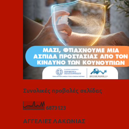
α
Συνολικές προβολές σελίδας
6
8
7
3
1
2
3
ΑΓΓΕΛΙΕΣ ΛΑΚΩΝΙΑΣ