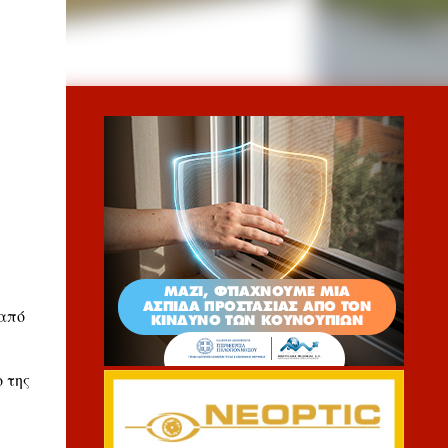
 από
 της