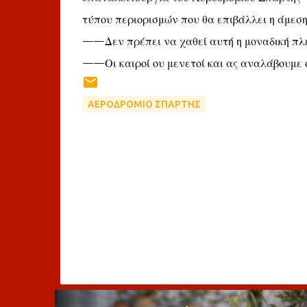
τύπου περιορισμών που θα επιβάλλει η άμεσ
——Δεν πρέπει να χαθεί αυτή η μοναδική πλέ
——Οι καιροί ου μενετοί και ας αναλάβουμε ό
ΑΕΡΟΔΡΟΜΙΟ ΣΠΑΡΤΗΣ
Σ
χ
ό
λ
ι