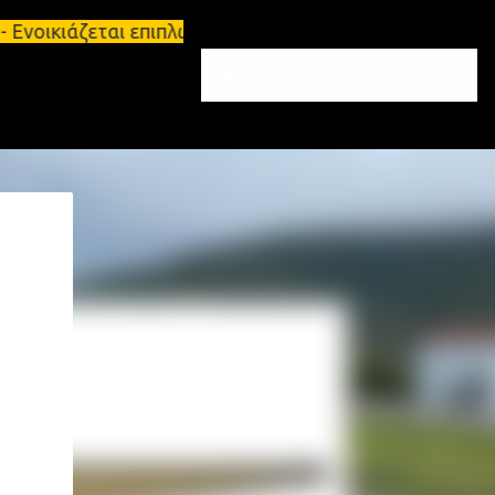
Ενοικιάζεται επιπλωμένο διαμέρισμα 65τ.μ Σπάρτη -