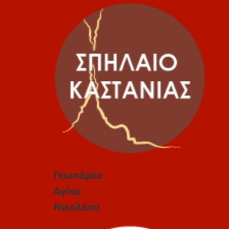
Γεωπάρκο
Αγίου
Νικολάου