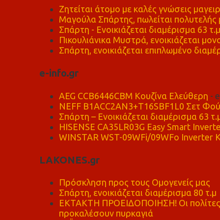
Ζητείται άτομο με καλές γνώσεις μαγειρ
Μαγούλα Σπάρτης, πωλείται πολυτελής μ
Σπάρτη - Ενοικιάζεται διαμέρισμα 63 τ.
Πικουλιάνικα Μυστρά, ενοικιάζεται μονο
Σπάρτη, ενοικιάζεται επιπλωμένο διαμέρ
e-info.gr
AEG CCB6446CBM Κουζίνα Ελεύθερη
- 
NEFF B1ACC2AN3+T16SBF1L0 Σετ Φού
Σπάρτη – Ενοικιάζεται διαμέρισμα 63 τ.
HISENSE CA35LR03G Easy Smart Inverte
WINSTAR WST-09WFi/09WFo Inverter Κ
LAKONES.gr
Πρόσκληση προς τους Ομογενείς μας
Σπάρτη, ενοικιάζεται διαμέρισμα 80 τ.μ
ΕΚΤΑΚΤΗ ΠΡΟΕΙΔΟΠΟΙΗΣΗ! Οι πολίτες ν
προκαλέσουν πυρκαγιά