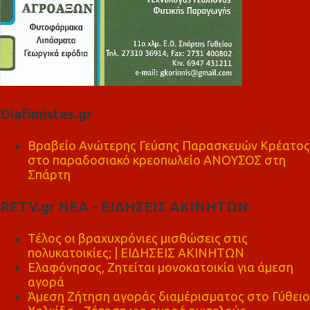
Diafimistes.gr
Βραβείο Ανώτερης Γεύσης Παρασκευών Κρέατος
στο παραδοσιακό κρεοπωλείο ΑΝΟΥΣΟΣ στη
Σπάρτη
RETV.gr ΝΕΑ - ΕΙΔΗΣΕΙΣ ΑΚΙΝΗΤΩΝ
Τέλος οι βραχυχρόνιες μισθώσεις στις
πολυκατοικίες; | ΕΙΔΗΣΕΙΣ ΑΚΙΝΗΤΩΝ
Ελαφόνησος, Ζητείται μονοκατοικία για άμεση
αγορά
Άμεση Ζήτηση αγοράς διαμέρισματος στο Γύθειο