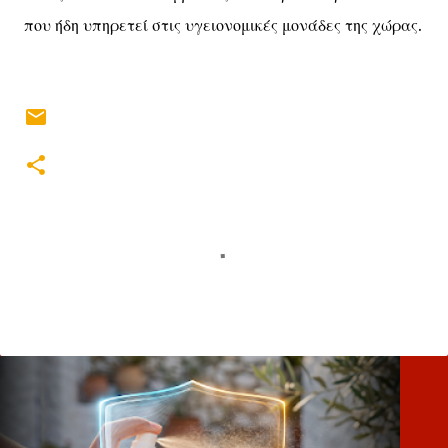
που ήδη υπηρετεί στις υγειονομικές μονάδες της χώρας.
Σ
χ
ό
λ
ι
α