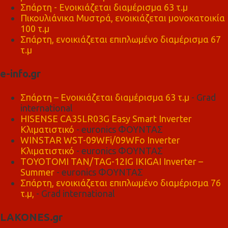
Σπάρτη - Ενοικιάζεται διαμέρισμα 63 τ.μ
Πικουλιάνικα Μυστρά, ενοικιάζεται μονοκατοικία
100 τ.μ
Σπάρτη, ενοικιάζεται επιπλωμένο διαμέρισμα 67
τ.μ
e-info.gr
Σπάρτη – Ενοικιάζεται διαμέρισμα 63 τ.μ
- Grad
international
HISENSE CA35LR03G Easy Smart Inverter
Κλιματιστικό
- euronics ΦΟΥΝΤΑΣ
WINSTAR WST-09WFi/09WFo Inverter
Κλιματιστικό
- euronics ΦΟΥΝΤΑΣ
TOYOTOMI TAN/TAG-12IG IKIGAI Inverter –
Summer
- euronics ΦΟΥΝΤΑΣ
Σπάρτη, ενοικιάζεται επιπλωμένο διαμέρισμα 76
τ.μ,
- Grad international
LAKONES.gr