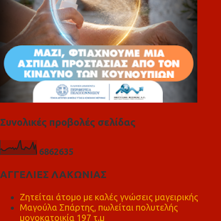
Συνολικές προβολές σελίδας
6
8
6
2
6
3
5
ΑΓΓΕΛΙΕΣ ΛΑΚΩΝΙΑΣ
Ζητείται άτομο με καλές γνώσεις μαγειρικής
Μαγούλα Σπάρτης, πωλείται πολυτελής
μονοκατοικία 197 τ.μ