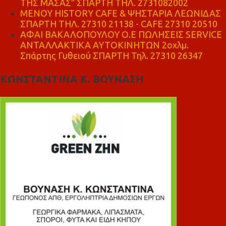
ΤΗΣ ΜΑΣΑΣ" ΣΠΑΡΤΗ ΤΗΛ. 2731082002
ΜΕΝΟΥ HISTORY CAFE & ΨΗΣΤΑΡΙΑ ΛΕΩΝΙΔΑΣ
ΣΠΑΡΤΗ ΤΗΛ. 27310 21138 - CAFE 27310 20510
ΑΦΑΙ ΒΑΚΑΛΟΠΟΥΛΟΥ Ο.Ε ΠΩΛΗΣΕΙΣ SERVICE
ΑΝΤΑΛΛΑΚΤΙΚΑ ΑΥΤΟΚΙΝΗΤΩΝ 2οχλμ.
Σπάρτης Γυθειού ΣΠΑΡΤΗ Τηλ. 27310 26347
ΚΩΝΣΤΑΝΤΙΝΑ Κ. ΒΟΥΝΑΣΗ