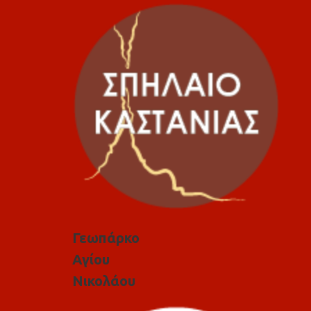
Γεωπάρκο
Αγίου
Νικολάου