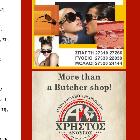
ς ,
ι
 της
κ
υ
υς η
 της
 εκ