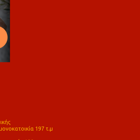
ικής
ονοκατοικία 197 τ.μ
μ