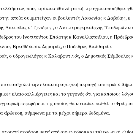
τελέσματος προς την κατεύθυνση αυτή, πραγματοποιήθηκε χθε
στην οποία συμμετείχαν οι βουλευτές Λακωνίας κ Δαβάκης, κ
ης Λακωνίας κ Τζινιέρης , ο Αντιπεριφερειάρχης Υποδομών κα
δρος του Ινστιτούτου Σπάρτης κ Κανελλοπούλου, η Πρόεδρος
όεδρος Βρεσθένων κ Δημαράς, ο Πρόεδρος Βασσαρά κ
άς, ο υδρογεωλόγος κ Καλαβρυτινός, ο Δημοτικός Σύμβουλος 
που απασχολεί την ελαιοπαραγωγική περιοχή του πρώην Δήμο
ικές ελαιοκαλλιέργειες και το γεγονός ότι για κάποιους λόγο
ωγραφική περιφέρεια της οποίας θα κατασκευασθεί το Φράγμα
ια άρδευση, σύμφωνα με τα μέχρι σήμερα δεδομένα.
ε ανοιχτή ακρόαση μετά από συνεννόηση και τηλεφωνική κλήση