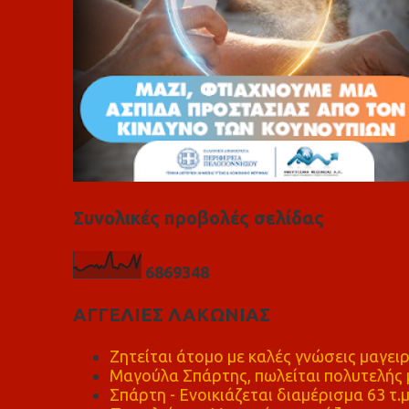
Συνολικές προβολές σελίδας
6
8
6
9
3
4
8
ΑΓΓΕΛΙΕΣ ΛΑΚΩΝΙΑΣ
Ζητείται άτομο με καλές γνώσεις μαγειρ
Μαγούλα Σπάρτης, πωλείται πολυτελής μ
Σπάρτη - Ενοικιάζεται διαμέρισμα 63 τ.