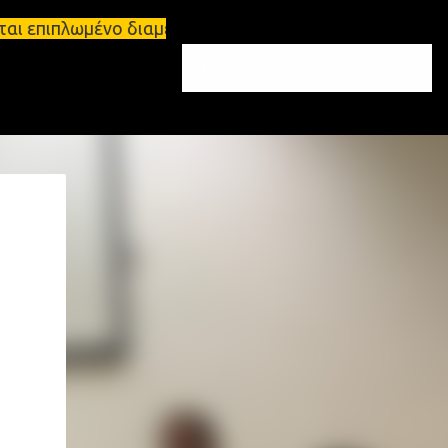
ται επιπλωμένο διαμέρισμα 65τ.μ Σπάρτη - πωλείται 