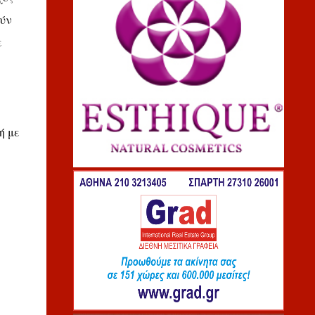
ούν
ε
ή με