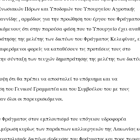
 Ενωσιακών Πόρων και Υποδομών του Υπουργείου Αγροτικής
ννίδης , αρμόδιος για την προώθηση του έργου του Φράγματο
σκόμενους ότι στην παρούσα φάση που το Υπουργείο έχει αναθ
άτησης της μελέτης των δικτύων του Φράγματος Κελεφίνας, ε
ιαφερόμενοι φορείς να καταθέσουν τις προτάσεις τους στο
την σύνταξη των τευχών δημοπράτησης της μελέτης των δικτύ
οψη ότι θα πρέπει να αποσταλεί το υπόμνημα και να
η του Γενικού Γραμματέα και του Συμβούλου του με τους
ν όλοι οι παρευρισκόμενοι.
υ Φράγματος στον εμπλουτισμό του υπόγειου υδροφορέα
λμύρωση κυρίως των παράκτιων καλλιεργειών της Λακωνίας κ
ανατολισμός δικτύων άρδευσης του Φράγματος και προς περιο