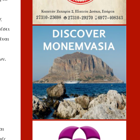
ς
έσει
ίναι
ων.
αι
χές