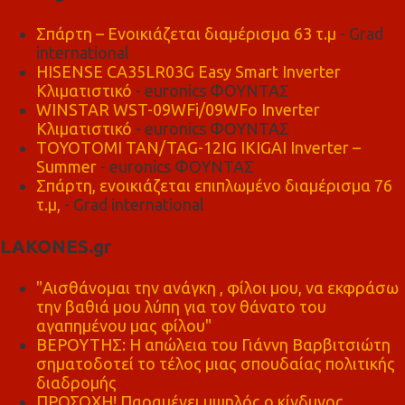
Σπάρτη – Ενοικιάζεται διαμέρισμα 63 τ.μ
- Grad
international
HISENSE CA35LR03G Easy Smart Inverter
Κλιματιστικό
- euronics ΦΟΥΝΤΑΣ
WINSTAR WST-09WFi/09WFo Inverter
Κλιματιστικό
- euronics ΦΟΥΝΤΑΣ
TOYOTOMI TAN/TAG-12IG IKIGAI Inverter –
Summer
- euronics ΦΟΥΝΤΑΣ
Σπάρτη, ενοικιάζεται επιπλωμένο διαμέρισμα 76
τ.μ,
- Grad international
LAKONES.gr
"Αισθάνομαι την ανάγκη , φίλοι μου, να εκφράσω
την βαθιά μου λύπη για τον θάνατο του
αγαπημένου μας φίλου"
ΒΕΡΟΥΤΗΣ: Η απώλεια του Γιάννη Βαρβιτσιώτη
σηματοδοτεί το τέλος μιας σπουδαίας πολιτικής
διαδρομής
ΠΡΟΣΟΧΗ! Παραμένει υψηλός ο κίνδυνος