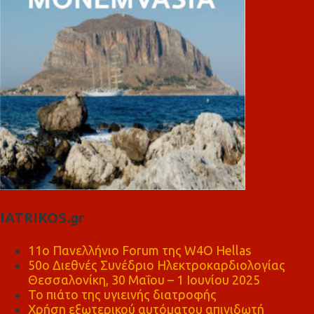
IATRIKOS.gr
11ο Πανελλήνιο Forum της W4O Hellas
50ο Διεθνές Συνέδριο Ηλεκτροκαρδιολογίας
Θεσσαλονίκη, 30 Μαΐου – 1 Ιουνίου 2025
Το πιάτο της υγιεινής διατροφής
Χρήση εξωτερικού αυτόματου απινιδωτή