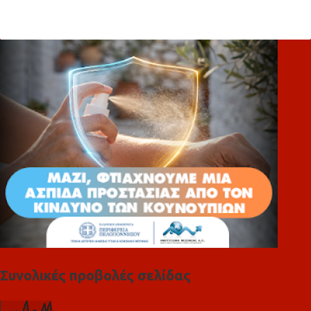
ό
λ
ι
α
Συνολικές προβολές σελίδας