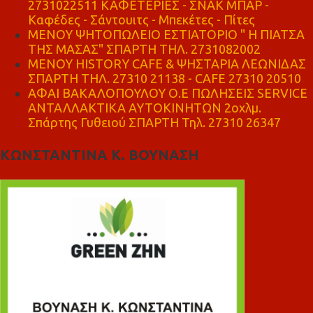
2731022511 ΚΑΦΕΤΕΡΙΕΣ - ΣΝΑΚ ΜΠΑΡ -
Καφέδες - Σάντουιτς - Μπεκέτες - Πίτες
ΜΕΝΟΥ ΨΗΤΟΠΩΛΕΙΟ ΕΣΤΙΑΤΟΡΙΟ " Η ΠΙΑΤΣΑ
ΤΗΣ ΜΑΣΑΣ" ΣΠΑΡΤΗ ΤΗΛ. 2731082002
ΜΕΝΟΥ HISTORY CAFE & ΨΗΣΤΑΡΙΑ ΛΕΩΝΙΔΑΣ
ΣΠΑΡΤΗ ΤΗΛ. 27310 21138 - CAFE 27310 20510
ΑΦΑΙ ΒΑΚΑΛΟΠΟΥΛΟΥ Ο.Ε ΠΩΛΗΣΕΙΣ SERVICE
ΑΝΤΑΛΛΑΚΤΙΚΑ ΑΥΤΟΚΙΝΗΤΩΝ 2οχλμ.
Σπάρτης Γυθειού ΣΠΑΡΤΗ Τηλ. 27310 26347
ΚΩΝΣΤΑΝΤΙΝΑ Κ. ΒΟΥΝΑΣΗ