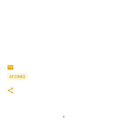
ΑΓΩΝΕΣ
Σ
χ