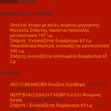
6
8
7
3
2
0
5
ΑΓΓΕΛΙΕΣ ΛΑΚΩΝΙΑΣ
Ζητείται άτομο με καλές γνώσεις μαγειρικής
Μαγούλα Σπάρτης, πωλείται πολυτελής
μονοκατοικία 197 τ.μ
Σπάρτη - Ενοικιάζεται διαμέρισμα 63 τ.μ
Πικουλιάνικα Μυστρά, ενοικιάζεται μονοκατοικία
100 τ.μ
Σπάρτη, ενοικιάζεται επιπλωμένο διαμέρισμα 67
τ.μ
e-info.gr
AEG CCB6446CBM Κουζίνα Ελεύθερη
- euronics
ΦΟΥΝΤΑΣ
NEFF B1ACC2AN3+T16SBF1L0 Σετ Φούρνος
Εστία
- euronics ΦΟΥΝΤΑΣ
Σπάρτη – Ενοικιάζεται διαμέρισμα 63 τ.μ
- Grad
international