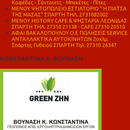
Καφέδες - Σάντουιτς - Μπεκέτες - Πίτες
ΜΕΝΟΥ ΨΗΤΟΠΩΛΕΙΟ ΕΣΤΙΑΤΟΡΙΟ " Η ΠΙΑΤΣΑ
ΤΗΣ ΜΑΣΑΣ" ΣΠΑΡΤΗ ΤΗΛ. 2731082002
ΜΕΝΟΥ HISTORY CAFE & ΨΗΣΤΑΡΙΑ ΛΕΩΝΙΔΑΣ
ΣΠΑΡΤΗ ΤΗΛ. 27310 21138 - CAFE 27310 20510
ΑΦΑΙ ΒΑΚΑΛΟΠΟΥΛΟΥ Ο.Ε ΠΩΛΗΣΕΙΣ SERVICE
ΑΝΤΑΛΛΑΚΤΙΚΑ ΑΥΤΟΚΙΝΗΤΩΝ 2οχλμ.
Σπάρτης Γυθειού ΣΠΑΡΤΗ Τηλ. 27310 26347
ΚΩΝΣΤΑΝΤΙΝΑ Κ. ΒΟΥΝΑΣΗ