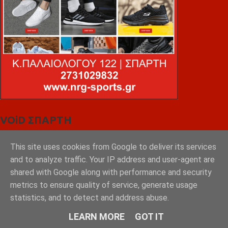
VOiD ΣΠΑΡΤΗ
This site uses cookies from Google to deliver its services
and to analyze traffic. Your IP address and user-agent are
shared with Google along with performance and security
metrics to ensure quality of service, generate usage
statistics, and to detect and address abuse.
LEARN MORE
GOT IT