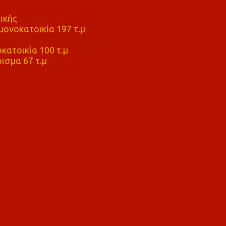
ικής
ονοκατοικία 197 τ.μ
μ
κατοικία 100 τ.μ
ισμα 67 τ.μ