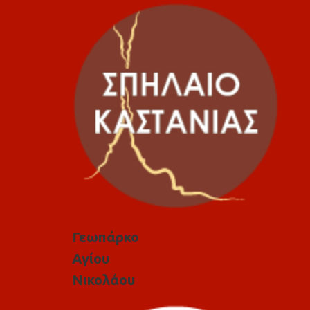
Γεωπάρκο
Αγίου
Νικολάου