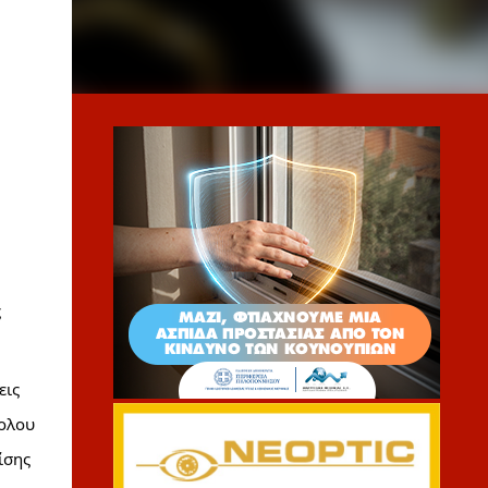
 
ις 
ολου 
σης 