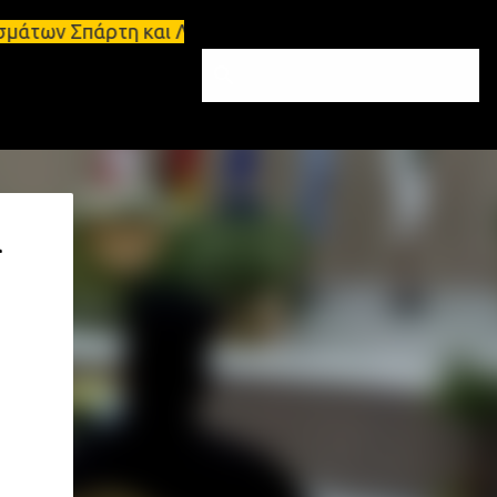
άρτη και Λακωνία Σπάρτη - Ενοικιάζεται κατάστημα 
α