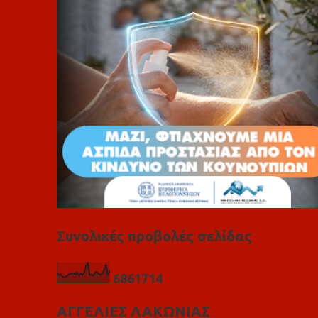
ι
α
Συνολικές προβολές σελίδας
6
8
6
1
7
1
4
ΑΓΓΕΛΙΕΣ ΛΑΚΩΝΙΑΣ