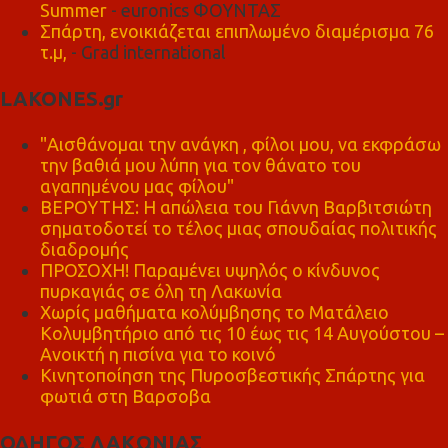
Summer
- euronics ΦΟΥΝΤΑΣ
Σπάρτη, ενοικιάζεται επιπλωμένο διαμέρισμα 76
τ.μ,
- Grad international
LAKONES.gr
"Αισθάνομαι την ανάγκη , φίλοι μου, να εκφράσω
την βαθιά μου λύπη για τον θάνατο του
αγαπημένου μας φίλου"
ΒΕΡΟΥΤΗΣ: Η απώλεια του Γιάννη Βαρβιτσιώτη
σηματοδοτεί το τέλος μιας σπουδαίας πολιτικής
διαδρομής
ΠΡΟΣΟΧΗ! Παραμένει υψηλός ο κίνδυνος
πυρκαγιάς σε όλη τη Λακωνία
Χωρίς μαθήματα κολύμβησης το Ματάλειο
Κολυμβητήριο από τις 10 έως τις 14 Αυγούστου –
Ανοικτή η πισίνα για το κοινό
Κινητοποίηση της Πυροσβεστικής Σπάρτης για
φωτιά στη Βαρσοβα
ΟΔΗΓΟΣ ΛΑΚΩΝΙΑΣ