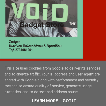
Diafimistes.gr
This site uses cookies from Google to deliver its services
and to analyze traffic. Your IP address and user-agent are
shared with Google along with performance and security
metrics to ensure quality of service, generate usage
statistics, and to detect and address abuse.
LEARN MORE
GOT IT