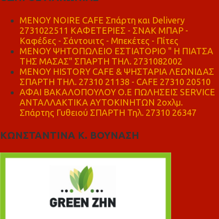
MENOY NOIRE CAFE Σπάρτη και Delivery
2731022511 ΚΑΦΕΤΕΡΙΕΣ - ΣΝΑΚ ΜΠΑΡ -
Καφέδες - Σάντουιτς - Μπεκέτες - Πίτες
ΜΕΝΟΥ ΨΗΤΟΠΩΛΕΙΟ ΕΣΤΙΑΤΟΡΙΟ " Η ΠΙΑΤΣΑ
ΤΗΣ ΜΑΣΑΣ" ΣΠΑΡΤΗ ΤΗΛ. 2731082002
ΜΕΝΟΥ HISTORY CAFE & ΨΗΣΤΑΡΙΑ ΛΕΩΝΙΔΑΣ
ΣΠΑΡΤΗ ΤΗΛ. 27310 21138 - CAFE 27310 20510
ΑΦΑΙ ΒΑΚΑΛΟΠΟΥΛΟΥ Ο.Ε ΠΩΛΗΣΕΙΣ SERVICE
ΑΝΤΑΛΛΑΚΤΙΚΑ ΑΥΤΟΚΙΝΗΤΩΝ 2οχλμ.
Σπάρτης Γυθειού ΣΠΑΡΤΗ Τηλ. 27310 26347
ΚΩΝΣΤΑΝΤΙΝΑ Κ. ΒΟΥΝΑΣΗ