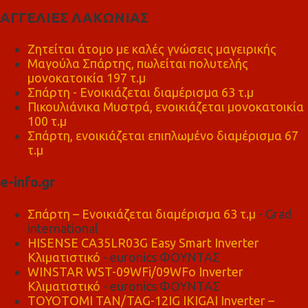
ΑΓΓΕΛΙΕΣ ΛΑΚΩΝΙΑΣ
Ζητείται άτομο με καλές γνώσεις μαγειρικής
Μαγούλα Σπάρτης, πωλείται πολυτελής
μονοκατοικία 197 τ.μ
Σπάρτη - Ενοικιάζεται διαμέρισμα 63 τ.μ
Πικουλιάνικα Μυστρά, ενοικιάζεται μονοκατοικία
100 τ.μ
Σπάρτη, ενοικιάζεται επιπλωμένο διαμέρισμα 67
τ.μ
e-info.gr
Σπάρτη – Ενοικιάζεται διαμέρισμα 63 τ.μ
- Grad
international
HISENSE CA35LR03G Easy Smart Inverter
Κλιματιστικό
- euronics ΦΟΥΝΤΑΣ
WINSTAR WST-09WFi/09WFo Inverter
Κλιματιστικό
- euronics ΦΟΥΝΤΑΣ
TOYOTOMI TAN/TAG-12IG IKIGAI Inverter –