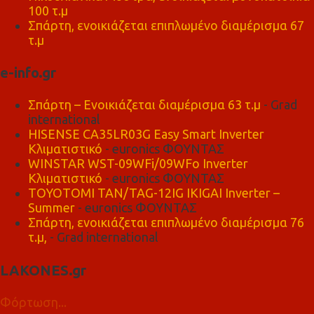
100 τ.μ
Σπάρτη, ενοικιάζεται επιπλωμένο διαμέρισμα 67
τ.μ
e-info.gr
Σπάρτη – Ενοικιάζεται διαμέρισμα 63 τ.μ
- Grad
international
HISENSE CA35LR03G Easy Smart Inverter
Κλιματιστικό
- euronics ΦΟΥΝΤΑΣ
WINSTAR WST-09WFi/09WFo Inverter
Κλιματιστικό
- euronics ΦΟΥΝΤΑΣ
TOYOTOMI TAN/TAG-12IG IKIGAI Inverter –
Summer
- euronics ΦΟΥΝΤΑΣ
Σπάρτη, ενοικιάζεται επιπλωμένο διαμέρισμα 76
τ.μ,
- Grad international
LAKONES.gr
Φόρτωση...