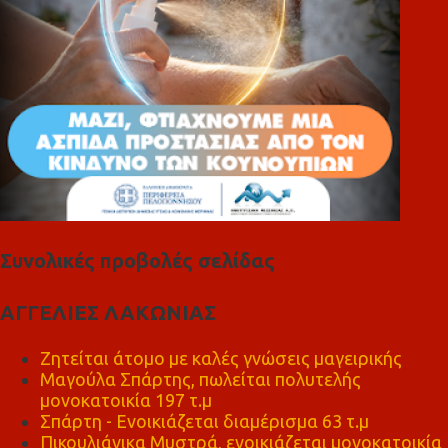
Συνολικές προβολές σελίδας
ΑΓΓΕΛΙΕΣ ΛΑΚΩΝΙΑΣ
Ζητείται άτομο με καλές γνώσεις μαγειρικής
Μαγούλα Σπάρτης, πωλείται πολυτελής
μονοκατοικία 197 τ.μ
Σπάρτη - Ενοικιάζεται διαμέρισμα 63 τ.μ
Πικουλιάνικα Μυστρά, ενοικιάζεται μονοκατοικία