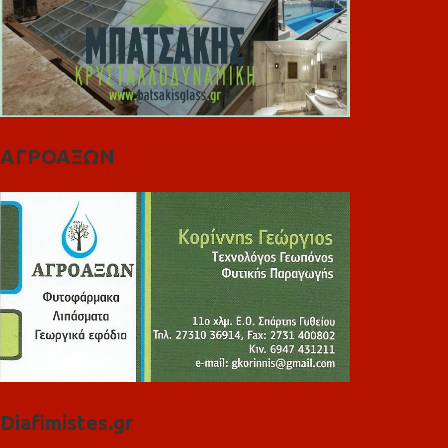
ΑΓΡΟΑΞΩΝ
Diafimistes.gr