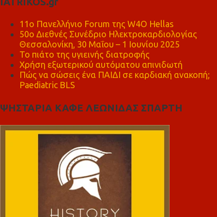
IATRIKOS.gr
11ο Πανελλήνιο Forum της W4O Hellas
50ο Διεθνές Συνέδριο Ηλεκτροκαρδιολογίας
Θεσσαλονίκη, 30 Μαΐου – 1 Ιουνίου 2025
Το πιάτο της υγιεινής διατροφής
Χρήση εξωτερικού αυτόματου απινιδωτή
Πώς να σώσεις ένα ΠΑΙΔΙ σε καρδιακή ανακοπή;
Paediatric BLS
ΨΗΣΤΑΡΙΑ ΚΑΦΕ ΛΕΩΝΙΔΑΣ ΣΠΑΡΤΗ