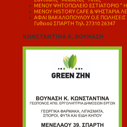
ΜΕΝΟΥ ΨΗΤΟΠΩΛΕΙΟ ΕΣΤΙΑΤΟΡΙΟ " Η 
ΜΕΝΟΥ HISTORY CAFE & ΨΗΣΤΑΡΙΑ ΛΕΩ
ΑΦΑΙ ΒΑΚΑΛΟΠΟΥΛΟΥ Ο.Ε ΠΩΛΗΣΕΙΣ 
Γυθειού ΣΠΑΡΤΗ Τηλ. 27310 26347
ΚΩΝΣΤΑΝΤΙΝΑ Κ. ΒΟΥΝΑΣΗ