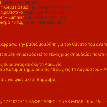
μ
- Grad international
r Κλιματιστικό
- euronics ΦΟΥΝΤΑΣ
λιματιστικό
- euronics ΦΟΥΝΤΑΣ
er – Summer
- euronics ΦΟΥΝΤΑΣ
ισμα 76 τ.μ,
- Grad international
α εκφράσω την βαθιά μου λύπη για τον θάνατο του αγα
τσιώτη σηματοδοτεί το τέλος μιας σπουδαίας πολιτικ
ς πυρκαγιάς σε όλη τη Λακωνία
ο Κολυμβητήριο από τις 10 έως τις 14 Αυγούστου – Α
της για φωτιά στη Βαρσοβα
ry 2731022511 ΚΑΦΕΤΕΡΙΕΣ - ΣΝΑΚ ΜΠΑΡ - Καφέδες -