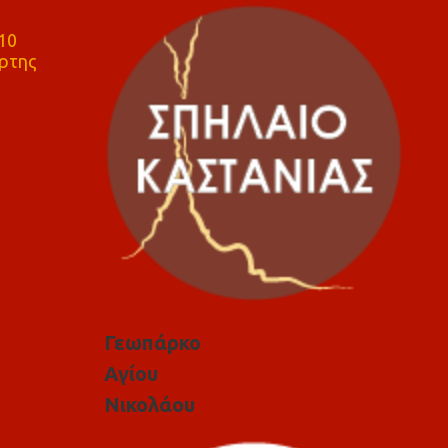
10
ρτης
Γεωπάρκο
Αγίου
Νικολάου