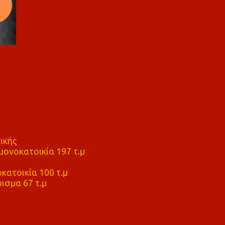
ικής
ονοκατοικία 197 τ.μ
μ
κατοικία 100 τ.μ
ισμα 67 τ.μ