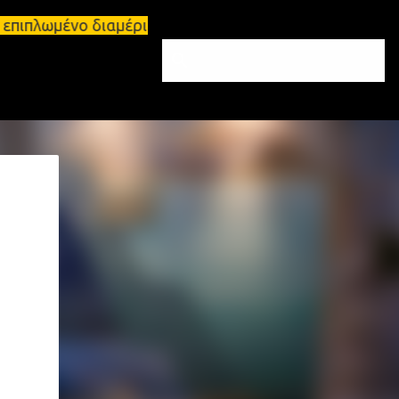
 επιπλωμένο διαμέρισμα 65τ.μ Σπάρτη - πωλείται τρ