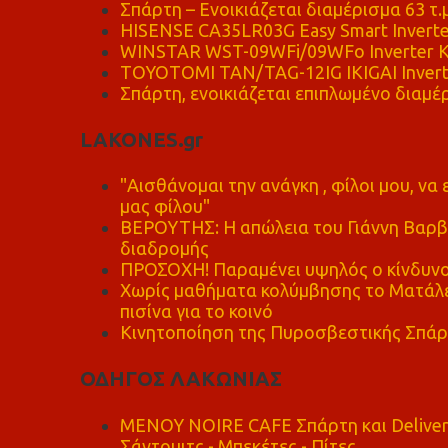
Σπάρτη – Ενοικιάζεται διαμέρισμα 63 τ.
HISENSE CA35LR03G Easy Smart Inverte
WINSTAR WST-09WFi/09WFo Inverter Κ
TOYOTOMI TAN/TAG-12IG IKIGAI Invert
Σπάρτη, ενοικιάζεται επιπλωμένο διαμέρ
LAKONES.gr
"Αισθάνομαι την ανάγκη , φίλοι μου, ν
μας φίλου"
ΒΕΡΟΥΤΗΣ: Η απώλεια του Γιάννη Βαρβι
διαδρομής
ΠΡΟΣΟΧΗ! Παραμένει υψηλός ο κίνδυνο
Χωρίς μαθήματα κολύμβησης το Ματάλει
πισίνα για το κοινό
Κινητοποίηση της Πυροσβεστικής Σπάρ
ΟΔΗΓΟΣ ΛΑΚΩΝΙΑΣ
MENOY NOIRE CAFE Σπάρτη και Delive
Σάντουιτς - Μπεκέτες - Πίτες