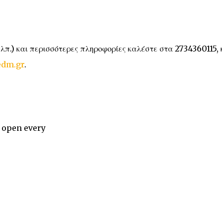
.λπ.) και περισσότερες πληροφορίες καλέστε στα 2734360115, 
dm.gr
.
e open every