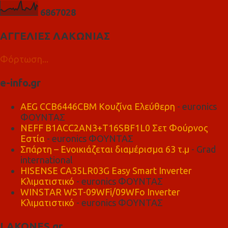
6
8
6
7
0
2
8
ΑΓΓΕΛΙΕΣ ΛΑΚΩΝΙΑΣ
Φόρτωση...
e-info.gr
AEG CCB6446CBM Κουζίνα Ελεύθερη
- euronics
ΦΟΥΝΤΑΣ
NEFF B1ACC2AN3+T16SBF1L0 Σετ Φούρνος
Εστία
- euronics ΦΟΥΝΤΑΣ
Σπάρτη – Ενοικιάζεται διαμέρισμα 63 τ.μ
- Grad
international
HISENSE CA35LR03G Easy Smart Inverter
Κλιματιστικό
- euronics ΦΟΥΝΤΑΣ
WINSTAR WST-09WFi/09WFo Inverter
Κλιματιστικό
- euronics ΦΟΥΝΤΑΣ
LAKONES.gr