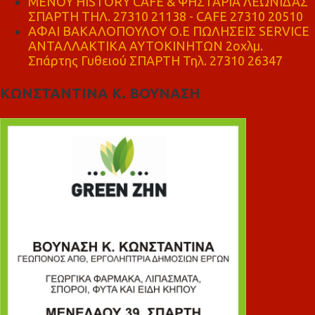
ΜΕΝΟΥ HISTORY CAFE & ΨΗΣΤΑΡΙΑ ΛΕΩΝΙΔΑΣ
ΣΠΑΡΤΗ ΤΗΛ. 27310 21138 - CAFE 27310 20510
ΑΦΑΙ ΒΑΚΑΛΟΠΟΥΛΟΥ Ο.Ε ΠΩΛΗΣΕΙΣ SERVICE
ΑΝΤΑΛΛΑΚΤΙΚΑ ΑΥΤΟΚΙΝΗΤΩΝ 2οχλμ.
Σπάρτης Γυθειού ΣΠΑΡΤΗ Τηλ. 27310 26347
ΚΩΝΣΤΑΝΤΙΝΑ Κ. ΒΟΥΝΑΣΗ