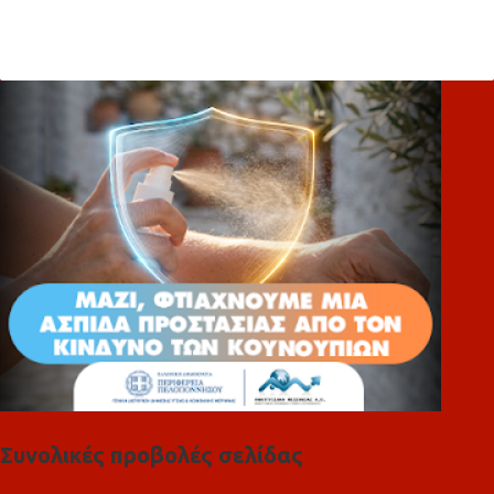
χ
ό
λ
ι
α
Συνολικές προβολές σελίδας