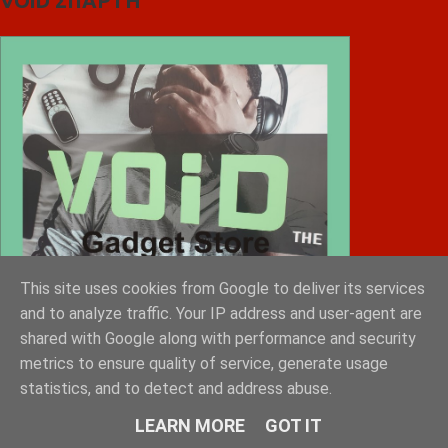
VOiD ΣΠΑΡΤΗ
This site uses cookies from Google to deliver its services
and to analyze traffic. Your IP address and user-agent are
shared with Google along with performance and security
metrics to ensure quality of service, generate usage
statistics, and to detect and address abuse.
Diafimistes.gr
LEARN MORE
GOT IT