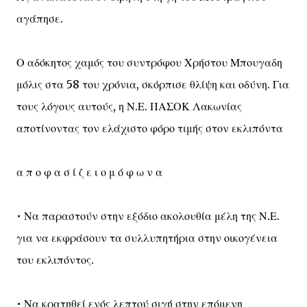
αγάπησε.
Ο αδόκητος χαμός του συντρόφου Χρήστου Μπουγαδη
μόλις στα 58 του χρόνια, σκόρπισε θλίψη και οδύνη. Για
τους λόγους αυτούς, η Ν.Ε. ΠΑΣΟΚ Λακωνίας
αποτίνοντας τον ελάχιστο φόρο τιμής στον εκλιπόντα
α π ο φ α σ ί ζ ε ι ο μ ό φ ω ν α
• Να παραστούν στην εξόδιο ακολουθία μέλη της Ν.Ε.
για να εκφράσουν τα συλλυπητήρια στην οικογένεια
του εκλιπόντος.
• Να κρατηθεί ενός λεπτού σιγή στην επόμενη