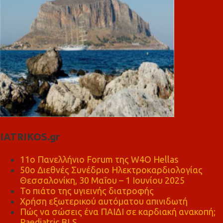
IATRIKOS.gr
11ο Πανελλήνιο Forum της W4O Hellas
50ο Διεθνές Συνέδριο Ηλεκτροκαρδιολογίας
Θεσσαλονίκη, 30 Μαΐου – 1 Ιουνίου 2025
Το πιάτο της υγιεινής διατροφής
Χρήση εξωτερικού αυτόματου απινιδωτή
Πώς να σώσεις ένα ΠΑΙΔΙ σε καρδιακή ανακοπή;
Paediatric BLS