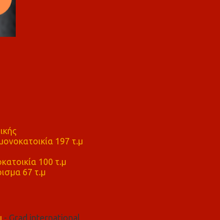
ικής
ονοκατοικία 197 τ.μ
μ
κατοικία 100 τ.μ
ισμα 67 τ.μ
μ
- Grad international