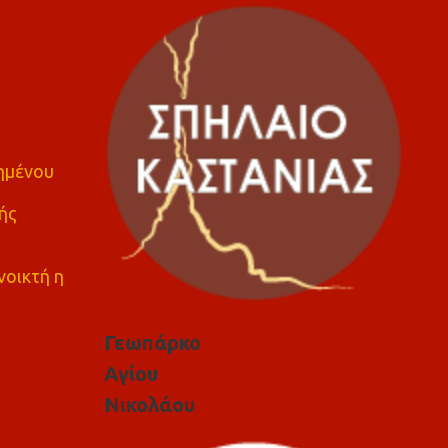
πημένου
ής
νοικτή η
Γεωπάρκο
Αγίου
Νικολάου