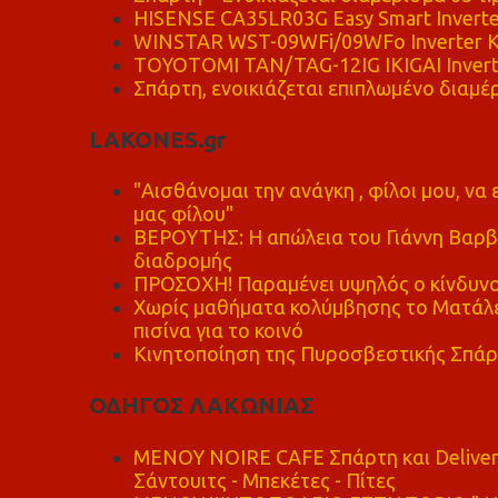
HISENSE CA35LR03G Easy Smart Inverte
WINSTAR WST-09WFi/09WFo Inverter Κ
TOYOTOMI TAN/TAG-12IG IKIGAI Invert
Σπάρτη, ενοικιάζεται επιπλωμένο διαμέρ
LAKONES.gr
"Αισθάνομαι την ανάγκη , φίλοι μου, ν
μας φίλου"
ΒΕΡΟΥΤΗΣ: Η απώλεια του Γιάννη Βαρβι
διαδρομής
ΠΡΟΣΟΧΗ! Παραμένει υψηλός ο κίνδυνο
Χωρίς μαθήματα κολύμβησης το Ματάλει
πισίνα για το κοινό
Κινητοποίηση της Πυροσβεστικής Σπάρ
ΟΔΗΓΟΣ ΛΑΚΩΝΙΑΣ
MENOY NOIRE CAFE Σπάρτη και Delive
Σάντουιτς - Μπεκέτες - Πίτες