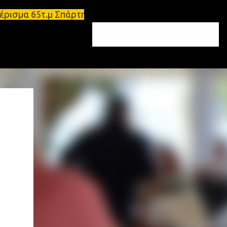
ρισμα 65τ.μ Σπάρτη - πωλείται τριάρι διαμέρισμα 9