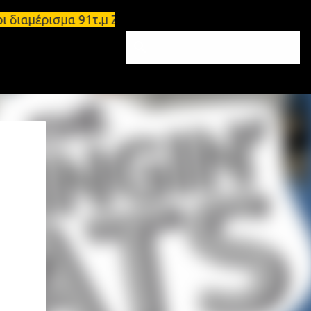
ιάρι διαμέρισμα 91τ.μ Ζητούνται υπάλληλοι σε Μολά