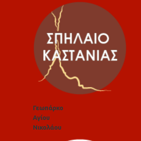
Γεωπάρκο
Αγίου
Νικολάου