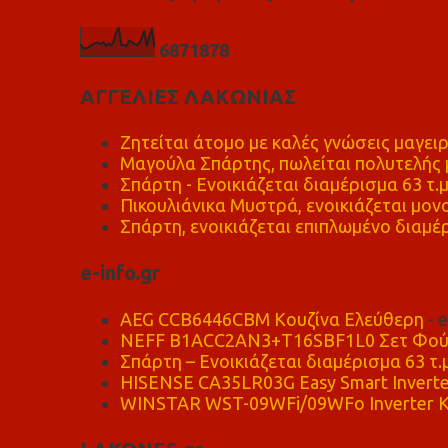
6
8
7
1
8
7
8
ΑΓΓΕΛΙΕΣ ΛΑΚΩΝΙΑΣ
Ζητείται άτομο με καλές γνώσεις μαγειρ
Μαγούλα Σπάρτης, πωλείται πολυτελής μ
Σπάρτη - Ενοικιάζεται διαμέρισμα 63 τ.
Πικουλιάνικα Μυστρά, ενοικιάζεται μονο
Σπάρτη, ενοικιάζεται επιπλωμένο διαμέρ
e-info.gr
AEG CCB6446CBM Κουζίνα Ελεύθερη
- 
NEFF B1ACC2AN3+T16SBF1L0 Σετ Φού
Σπάρτη – Ενοικιάζεται διαμέρισμα 63 τ.
HISENSE CA35LR03G Easy Smart Inverte
WINSTAR WST-09WFi/09WFo Inverter Κ