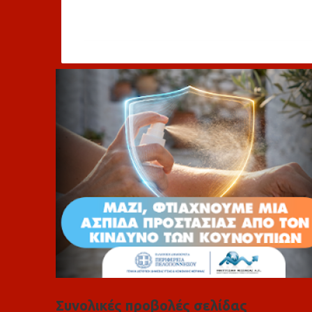
χ
ό
λ
ι
α
Συνολικές προβολές σελίδας