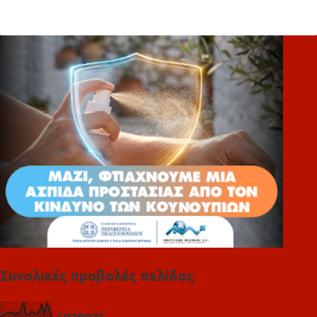
ό
λ
ι
α
Συνολικές προβολές σελίδας