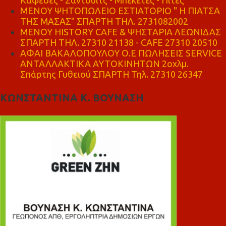
ΜΕΝΟΥ ΨΗΤΟΠΩΛΕΙΟ ΕΣΤΙΑΤΟΡΙΟ " Η ΠΙΑΤΣΑ
ΤΗΣ ΜΑΣΑΣ" ΣΠΑΡΤΗ ΤΗΛ. 2731082002
ΜΕΝΟΥ HISTORY CAFE & ΨΗΣΤΑΡΙΑ ΛΕΩΝΙΔΑΣ
ΣΠΑΡΤΗ ΤΗΛ. 27310 21138 - CAFE 27310 20510
ΑΦΑΙ ΒΑΚΑΛΟΠΟΥΛΟΥ Ο.Ε ΠΩΛΗΣΕΙΣ SERVICE
ΑΝΤΑΛΛΑΚΤΙΚΑ ΑΥΤΟΚΙΝΗΤΩΝ 2οχλμ.
Σπάρτης Γυθειού ΣΠΑΡΤΗ Τηλ. 27310 26347
ΚΩΝΣΤΑΝΤΙΝΑ Κ. ΒΟΥΝΑΣΗ