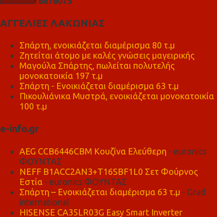
6
8
7
8
0
7
5
ΑΓΓΕΛΙΕΣ ΛΑΚΩΝΙΑΣ
Σπάρτη, ενοικιάζεται διαμέρισμα 80 τ.μ
Ζητείται άτομο με καλές γνώσεις μαγειρικής
Μαγούλα Σπάρτης, πωλείται πολυτελής
μονοκατοικία 197 τ.μ
Σπάρτη - Ενοικιάζεται διαμέρισμα 63 τ.μ
Πικουλιάνικα Μυστρά, ενοικιάζεται μονοκατοικία
100 τ.μ
e-info.gr
AEG CCB6446CBM Κουζίνα Ελεύθερη
- euronics
ΦΟΥΝΤΑΣ
NEFF B1ACC2AN3+T16SBF1L0 Σετ Φούρνος
Εστία
- euronics ΦΟΥΝΤΑΣ
Σπάρτη – Ενοικιάζεται διαμέρισμα 63 τ.μ
- Grad
international
HISENSE CA35LR03G Easy Smart Inverter