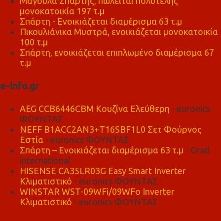
Μαγούλα Σπάρτης, πωλείται πολυτελής
μονοκατοικία 197 τ.μ
Σπάρτη - Ενοικιάζεται διαμέρισμα 63 τ.μ
Πικουλιάνικα Μυστρά, ενοικιάζεται μονοκατοικία
100 τ.μ
Σπάρτη, ενοικιάζεται επιπλωμένο διαμέρισμα 67
τ.μ
e-info.gr
AEG CCB6446CBM Κουζίνα Ελεύθερη
- euronics
ΦΟΥΝΤΑΣ
NEFF B1ACC2AN3+T16SBF1L0 Σετ Φούρνος
Εστία
- euronics ΦΟΥΝΤΑΣ
Σπάρτη – Ενοικιάζεται διαμέρισμα 63 τ.μ
- Grad
international
HISENSE CA35LR03G Easy Smart Inverter
Κλιματιστικό
- euronics ΦΟΥΝΤΑΣ
WINSTAR WST-09WFi/09WFo Inverter
Κλιματιστικό
- euronics ΦΟΥΝΤΑΣ