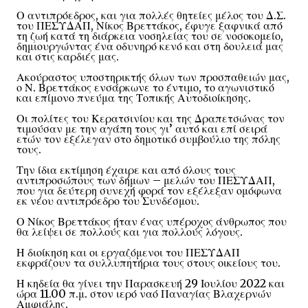
Ο αντιπρόεδρος, και για πολλές θητείες μέλος του Δ.Σ.
του ΠΕΣΥΔΑΠ, Νίκος Βρεττάκος, έφυγε ξαφνικά από
τη ζωή κατά τη διάρκεια νοσηλείας του σε νοσοκομείο,
δημιουργώντας ένα οδυνηρό κενό και στη δουλειά μας
και στις καρδιές μας.
Ακούραστος υποστηρικτής όλων των προσπαθειών μας,
ο Ν. Βρεττάκος ενσάρκωνε το έντιμο, το αγωνιστικό
και επίμονο πνεύμα της Τοπικής Αυτοδιοίκησης.
Οι πολίτες του Κερατσινίου και της Δραπετσώνας τον
τιμούσαν με την αγάπη τους γι’ αυτό και επί σειρά
ετών τον εξέλεγαν στο δημοτικό συμβούλιο της πόλης
τους.
Την ίδια εκτίμηση έχαιρε και από όλους τους
αντιπροσώπους των δήμων – μελών του ΠΕΣΥΔΑΠ,
που για δεύτερη συνεχή φορά τον εξέλεξαν ομόφωνα
εκ νέου αντιπρόεδρο του Συνδέσμου.
Ο Νίκος Βρεττάκος ήταν ένας υπέροχος άνθρωπος που
θα λείψει σε πολλούς και για πολλούς λόγους.
Η διοίκηση και οι εργαζόμενοι του ΠΕΣΥΔΑΠ
εκφράζουν τα συλλυπητήρια τους στους οικείους του.
Η κηδεία θα γίνει την Παρασκευή 29 Ιουλίου 2022 και
ώρα 11.00 π.μ. στον ιερό ναό Παναγίας Βλαχερνών
Αμφιάλης.