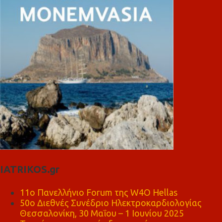
IATRIKOS.gr
11ο Πανελλήνιο Forum της W4O Hellas
50ο Διεθνές Συνέδριο Ηλεκτροκαρδιολογίας
Θεσσαλονίκη, 30 Μαΐου – 1 Ιουνίου 2025