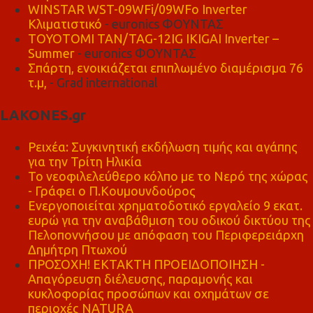
WINSTAR WST-09WFi/09WFo Inverter
Κλιματιστικό
- euronics ΦΟΥΝΤΑΣ
TOYOTOMI TAN/TAG-12IG IKIGAI Inverter –
Summer
- euronics ΦΟΥΝΤΑΣ
Σπάρτη, ενοικιάζεται επιπλωμένο διαμέρισμα 76
τ.μ,
- Grad international
LAKONES.gr
Ρειχέα: Συγκινητική εκδήλωση τιμής και αγάπης
για την Τρίτη Ηλικία
Το νεοφιλελεύθερο κόλπο με το Νερό της χώρας
- Γράφει ο Π.Κουμουνδούρος
Ενεργοποιείται χρηματοδοτικό εργαλείο 9 εκατ.
ευρώ για την αναβάθμιση του οδικού δικτύου της
Πελοποννήσου με απόφαση του Περιφερειάρχη
Δημήτρη Πτωχού
ΠΡΟΣΟΧΗ! ΕΚΤΑΚΤΗ ΠΡΟΕΙΔΟΠΟΙΗΣΗ -
Απαγόρευση διέλευσης, παραμονής και
κυκλοφορίας προσώπων και οχημάτων σε
περιοχές NATURA