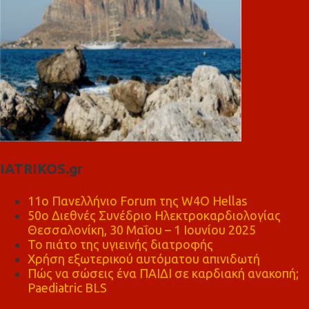
IATRIKOS.gr
11ο Πανελλήνιο Forum της W4O Hellas
50ο Διεθνές Συνέδριο Ηλεκτροκαρδιολογίας
Θεσσαλονίκη, 30 Μαΐου – 1 Ιουνίου 2025
Το πιάτο της υγιεινής διατροφής
Χρήση εξωτερικού αυτόματου απινιδωτή
Πώς να σώσεις ένα ΠΑΙΔΙ σε καρδιακή ανακοπή;
Paediatric BLS