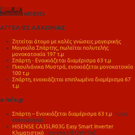
6
8
5
8
3
5
5
ΑΓΓΕΛΙΕΣ ΛΑΚΩΝΙΑΣ
Ζητείται άτομο με καλές γνώσεις μαγειρικής
Μαγούλα Σπάρτης, πωλείται πολυτελής
μονοκατοικία 197 τ.μ
Σπάρτη - Ενοικιάζεται διαμέρισμα 63 τ.μ
Πικουλιάνικα Μυστρά, ενοικιάζεται μονοκατοικία
100 τ.μ
Σπάρτη, ενοικιάζεται επιπλωμένο διαμέρισμα 67
τ.μ
e-info.gr
Σπάρτη – Ενοικιάζεται διαμέρισμα 63 τ.μ
- Grad
international
HISENSE CA35LR03G Easy Smart Inverter
Κλιματιστικό
- euronics ΦΟΥΝΤΑΣ