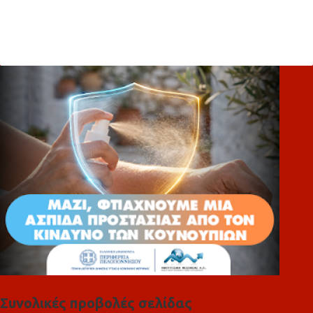
Σ
χ
ό
λ
ι
α
Συνολικές προβολές σελίδας