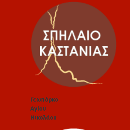
Γεωπάρκο
Αγίου
Νικολάου