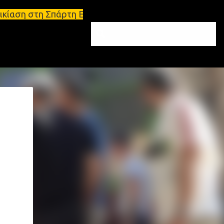
η Σπάρτη Ενοικιάσεις διαμερισμάτων Σπάρτη και Λακ