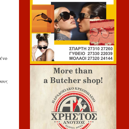
μένο
σους