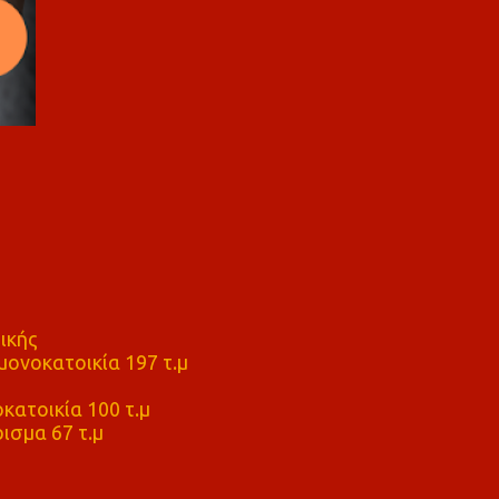
ικής
ονοκατοικία 197 τ.μ
μ
κατοικία 100 τ.μ
ισμα 67 τ.μ