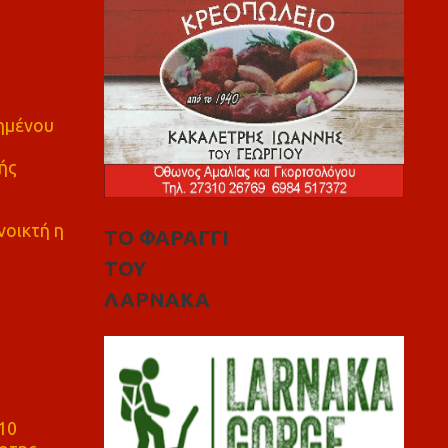
πημένου
ής
νοικτή η
ΤΟ ΦΑΡΑΓΓΙ
ΤΟΥ
ΛΑΡΝΑΚΑ
10