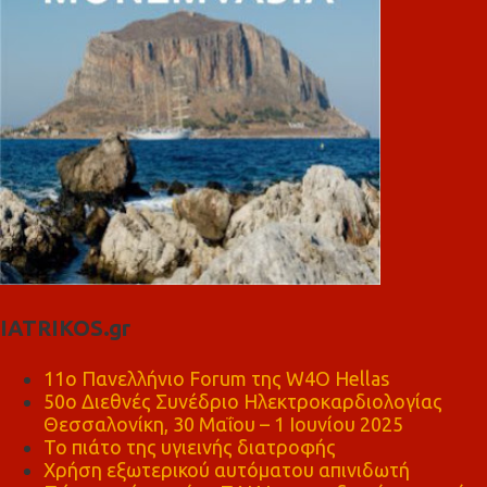
IATRIKOS.gr
11ο Πανελλήνιο Forum της W4O Hellas
50ο Διεθνές Συνέδριο Ηλεκτροκαρδιολογίας
Θεσσαλονίκη, 30 Μαΐου – 1 Ιουνίου 2025
Το πιάτο της υγιεινής διατροφής
Χρήση εξωτερικού αυτόματου απινιδωτή