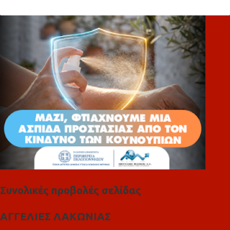
ό
λ
ι
α
Συνολικές προβολές σελίδας
ΑΓΓΕΛΙΕΣ ΛΑΚΩΝΙΑΣ