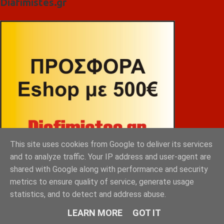
Diafimistes.gr
This site uses cookies from Google to deliver its services
and to analyze traffic. Your IP address and user-agent are
shared with Google along with performance and security
metrics to ensure quality of service, generate usage
statistics, and to detect and address abuse.
LEARN MORE
GOT IT
ΒΕΚΡΑΚΟΣ