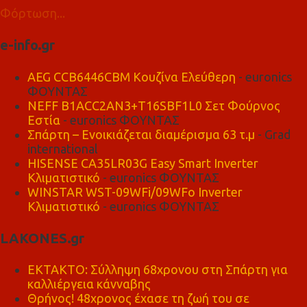
Φόρτωση...
e-info.gr
AEG CCB6446CBM Κουζίνα Ελεύθερη
- euronics
ΦΟΥΝΤΑΣ
NEFF B1ACC2AN3+T16SBF1L0 Σετ Φούρνος
Εστία
- euronics ΦΟΥΝΤΑΣ
Σπάρτη – Ενοικιάζεται διαμέρισμα 63 τ.μ
- Grad
international
HISENSE CA35LR03G Easy Smart Inverter
Κλιματιστικό
- euronics ΦΟΥΝΤΑΣ
WINSTAR WST-09WFi/09WFo Inverter
Κλιματιστικό
- euronics ΦΟΥΝΤΑΣ
LAKONES.gr
ΕΚΤΑΚΤΟ: Σύλληψη 68χρονου στη Σπάρτη για
καλλιέργεια κάνναβης
Θρήνος! 48χρονος έχασε τη ζωή του σε