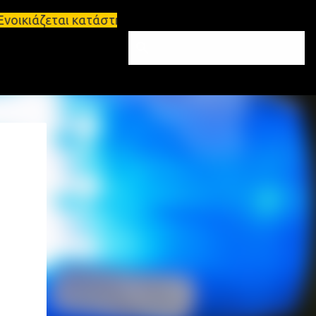
εται κατάστημα 134 τ.μ, με υπόγειο 124τ.μ και πατ