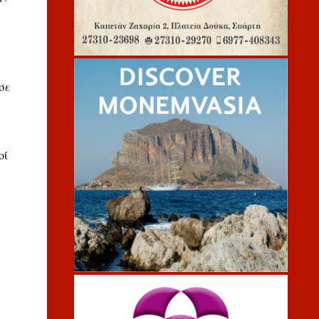
σε
οί