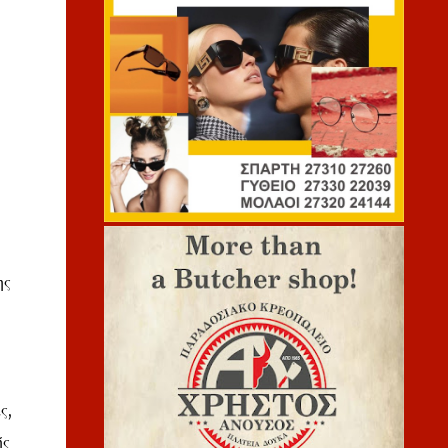
ης
ς,
ής