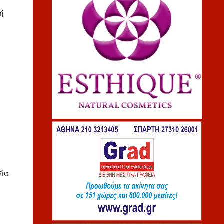
ή
σία