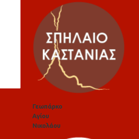
Γεωπάρκο
Αγίου
Νικολάου