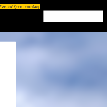
Ενοικιάζεται επιπλωμένο διαμέρισμα 65τ.μ Σπάρτη -