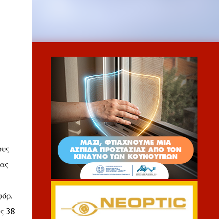
ους
ρας
φόρ.
ς 38