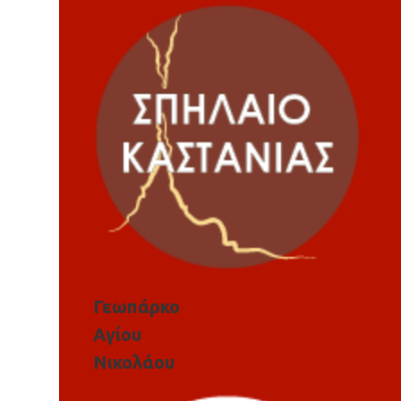
Γεωπάρκο
Αγίου
Νικολάου