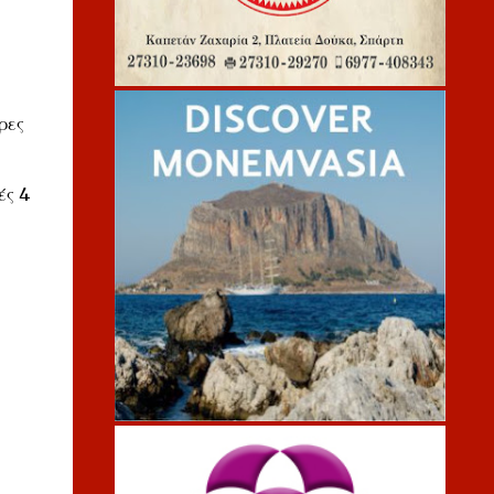
ρες
ές 4