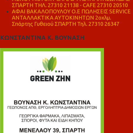
ΣΠΑΡΤΗ ΤΗΛ. 27310 21138 - CAFE 27310 20510
ΑΦΑΙ ΒΑΚΑΛΟΠΟΥΛΟΥ Ο.Ε ΠΩΛΗΣΕΙΣ SERVICE
ΑΝΤΑΛΛΑΚΤΙΚΑ ΑΥΤΟΚΙΝΗΤΩΝ 2οχλμ.
Σπάρτης Γυθειού ΣΠΑΡΤΗ Τηλ. 27310 26347
ΚΩΝΣΤΑΝΤΙΝΑ Κ. ΒΟΥΝΑΣΗ