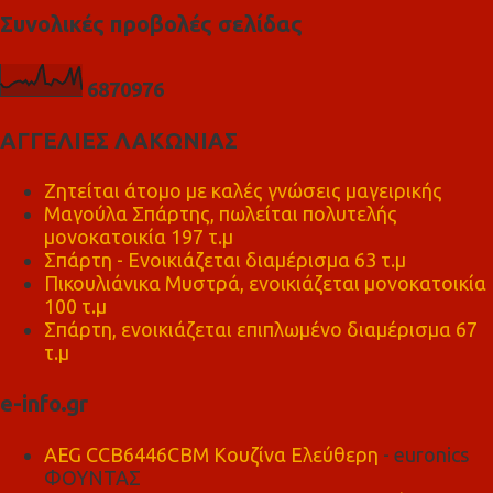
Συνολικές προβολές σελίδας
6
8
7
0
9
7
6
ΑΓΓΕΛΙΕΣ ΛΑΚΩΝΙΑΣ
Ζητείται άτομο με καλές γνώσεις μαγειρικής
Μαγούλα Σπάρτης, πωλείται πολυτελής
μονοκατοικία 197 τ.μ
Σπάρτη - Ενοικιάζεται διαμέρισμα 63 τ.μ
Πικουλιάνικα Μυστρά, ενοικιάζεται μονοκατοικία
100 τ.μ
Σπάρτη, ενοικιάζεται επιπλωμένο διαμέρισμα 67
τ.μ
e-info.gr
AEG CCB6446CBM Κουζίνα Ελεύθερη
- euronics
ΦΟΥΝΤΑΣ