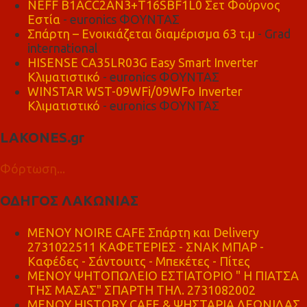
NEFF B1ACC2AN3+T16SBF1L0 Σετ Φούρνος
Εστία
- euronics ΦΟΥΝΤΑΣ
Σπάρτη – Ενοικιάζεται διαμέρισμα 63 τ.μ
- Grad
international
HISENSE CA35LR03G Easy Smart Inverter
Κλιματιστικό
- euronics ΦΟΥΝΤΑΣ
WINSTAR WST-09WFi/09WFo Inverter
Κλιματιστικό
- euronics ΦΟΥΝΤΑΣ
LAKONES.gr
Φόρτωση...
ΟΔΗΓΟΣ ΛΑΚΩΝΙΑΣ
MENOY NOIRE CAFE Σπάρτη και Delivery
2731022511 ΚΑΦΕΤΕΡΙΕΣ - ΣΝΑΚ ΜΠΑΡ -
Καφέδες - Σάντουιτς - Μπεκέτες - Πίτες
ΜΕΝΟΥ ΨΗΤΟΠΩΛΕΙΟ ΕΣΤΙΑΤΟΡΙΟ " Η ΠΙΑΤΣΑ
ΤΗΣ ΜΑΣΑΣ" ΣΠΑΡΤΗ ΤΗΛ. 2731082002
ΜΕΝΟΥ HISTORY CAFE & ΨΗΣΤΑΡΙΑ ΛΕΩΝΙΔΑΣ