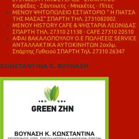
Καφέδες - Σάντουιτς - Μπεκέτες - Πίτες
ΜΕΝΟΥ ΨΗΤΟΠΩΛΕΙΟ ΕΣΤΙΑΤΟΡΙΟ " Η ΠΙΑΤΣΑ
ΤΗΣ ΜΑΣΑΣ" ΣΠΑΡΤΗ ΤΗΛ. 2731082002
ΜΕΝΟΥ HISTORY CAFE & ΨΗΣΤΑΡΙΑ ΛΕΩΝΙΔΑΣ
ΣΠΑΡΤΗ ΤΗΛ. 27310 21138 - CAFE 27310 20510
ΑΦΑΙ ΒΑΚΑΛΟΠΟΥΛΟΥ Ο.Ε ΠΩΛΗΣΕΙΣ SERVICE
ΑΝΤΑΛΛΑΚΤΙΚΑ ΑΥΤΟΚΙΝΗΤΩΝ 2οχλμ.
Σπάρτης Γυθειού ΣΠΑΡΤΗ Τηλ. 27310 26347
ΚΩΝΣΤΑΝΤΙΝΑ Κ. ΒΟΥΝΑΣΗ