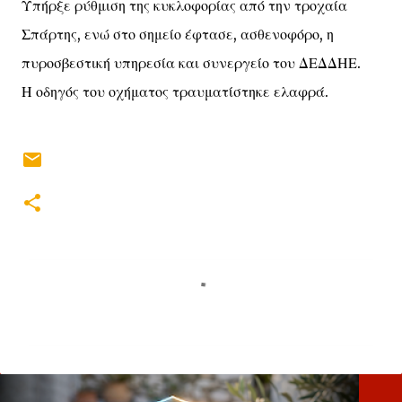
Υπήρξε ρύθμιση της κυκλοφορίας από την τροχαία
Σπάρτης, ενώ στο σημείο έφτασε, ασθενοφόρο, η
πυροσβεστική υπηρεσία και συνεργείο του ΔΕΔΔΗΕ.
Η οδηγός του οχήματος τραυματίστηκε ελαφρά.
Σ
χ
ό
λ