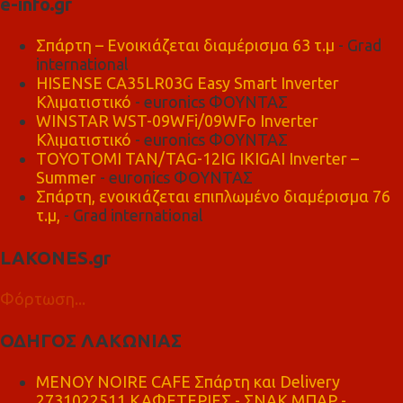
e-info.gr
Σπάρτη – Ενοικιάζεται διαμέρισμα 63 τ.μ
- Grad
international
HISENSE CA35LR03G Easy Smart Inverter
Κλιματιστικό
- euronics ΦΟΥΝΤΑΣ
WINSTAR WST-09WFi/09WFo Inverter
Κλιματιστικό
- euronics ΦΟΥΝΤΑΣ
TOYOTOMI TAN/TAG-12IG IKIGAI Inverter –
Summer
- euronics ΦΟΥΝΤΑΣ
Σπάρτη, ενοικιάζεται επιπλωμένο διαμέρισμα 76
τ.μ,
- Grad international
LAKONES.gr
Φόρτωση...
ΟΔΗΓΟΣ ΛΑΚΩΝΙΑΣ
MENOY NOIRE CAFE Σπάρτη και Delivery
2731022511 ΚΑΦΕΤΕΡΙΕΣ - ΣΝΑΚ ΜΠΑΡ -