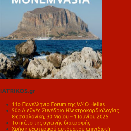
IATRIKOS.gr
11ο Πανελλήνιο Forum της W4O Hellas
50ο Διεθνές Συνέδριο Ηλεκτροκαρδιολογίας
Θεσσαλονίκη, 30 Μαΐου – 1 Ιουνίου 2025
Το πιάτο της υγιεινής διατροφής
Χρήση εξωτερικού αυτόματου απινιδωτή