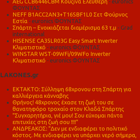
AEG CCB6446CBM Κουζίνα Ελεύθερη
- euronics
ΦΟΥΝΤΑΣ
NEFF B1ACC2AN3+T16SBF1L0 Σετ Φούρνος
Εστία
- euronics ΦΟΥΝΤΑΣ
Σπάρτη – Ενοικιάζεται διαμέρισμα 63 τ.μ
- Grad
international
HISENSE CA35LR03G Easy Smart Inverter
Κλιματιστικό
- euronics ΦΟΥΝΤΑΣ
WINSTAR WST-09WFi/09WFo Inverter
Κλιματιστικό
- euronics ΦΟΥΝΤΑΣ
LAKONES.gr
ΕΚΤΑΚΤΟ: Σύλληψη 68χρονου στη Σπάρτη για
καλλιέργεια κάνναβης
Θρήνος! 48χρονος έχασε τη ζωή του σε
θανατηφόρο τροχαίο στον Κλαδά Σπάρτης
"Συγχαρητήρια, γιέ μου! Σου εύχομαι πάντα
επιτυχίες στη ζωή σου !!!!"
ΑΝΔΡΕΑΚΟΣ: "Δεν με ενδιαφέρει το πολιτικό
κόστος. Με ενδιαφέρει να υπάρχει νερό σήμερα,