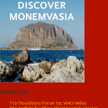
IATRIKOS.gr
11ο Πανελλήνιο Forum της W4O Hellas