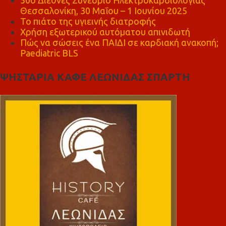
50ο Διεθνές Συνέδριο Ηλεκτροκαρδιολογίας
Θεσσαλονίκη, 30 Μαΐου – 1 Ιουνίου 2025
Το πιάτο της υγιεινής διατροφής
Χρήση εξωτερικού αυτόματου απινιδωτή
Πώς να σώσεις ένα ΠΑΙΔΙ σε καρδιακή ανακοπή;
Paediatric BLS
ΨΗΣΤΑΡΙΑ ΚΑΦΕ ΛΕΩΝΙΔΑΣ ΣΠΑΡΤΗ