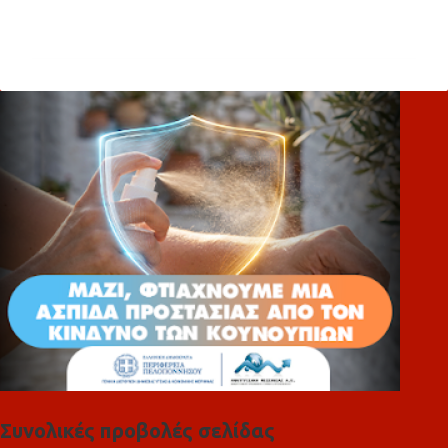
χ
ό
λ
ι
α
Συνολικές προβολές σελίδας