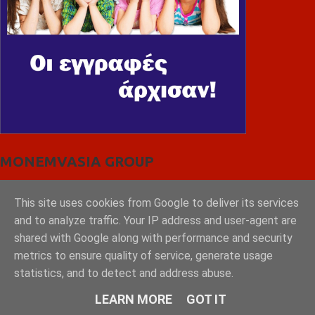
MONEMVASIA GROUP
This site uses cookies from Google to deliver its services
and to analyze traffic. Your IP address and user-agent are
shared with Google along with performance and security
metrics to ensure quality of service, generate usage
statistics, and to detect and address abuse.
LEARN MORE
GOT IT