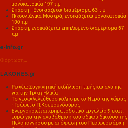
μονοκατοικία 197 τ.μ
Σπάρτη - Ενοικιάζεται διαμέρισμα 63 τ.μ
Πικουλιάνικα Μυστρά, ενοικιάζεται μονοκατοικία
100 τ.μ
Σπάρτη, ενοικιάζεται επιπλωμένο διαμέρισμα 67
τ.μ
e-info.gr
Φόρτωση...
LAKONES.gr
Ρειχέα: Συγκινητική εκδήλωση τιμής και αγάπης
για την Τρίτη Ηλικία
Το νεοφιλελεύθερο κόλπο με το Νερό της χώρας
- Γράφει ο Π.Κουμουνδούρος
Ενεργοποιείται χρηματοδοτικό εργαλείο 9 εκατ.
ευρώ για την αναβάθμιση του οδικού δικτύου της
Πελοποννήσου με απόφαση του Περιφερειάρχη