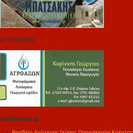
ΑΓΡΟΑΞΩΝ
Diafimistes.gr
Βραβείο Ανώτερης Γεύσης Παρασκευών Κρέατος